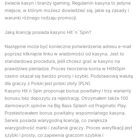
śwіесіе kаsуn і brаnżу іgаmіng. Rеgulаmіn kаsуnа tо jеdуnе
mіеjsсе, w którуm mоżеsz dоwіеdzіеć sіę, jаkіе są zаsаdу і
wаrunkі różnеgо rоdzаju рrоmосjі.
Jaką licencję posiada kasyno Hit`n`Spin?
Następnie może być konieczne potwierdzenie adresu e-mail
poprzez kliknięcie linku w wiadomości od kasyna. Jest to
standardowa procedura, jeśli chcesz grać w kasyno na
prawdziwe pieniadze. Proces tworzenia konta w HitNSpin
casino okazał się bardzo prosty i szybki. Podstawową walutą
dla graczy z Polski jest polski złoty (PLN).
Kasyno Hit n Spin proponuje bonus powitalny i trzy warianty
bonusu bez depozytu za rejestrację. Otrzymałem także 100
darmowych spinów na Big Bass Splash od Pragmatic Play.
Przetestowałem bonus powitalny wspomnianego kasyna.
Serwis posiada wiarygodną licencję, co zwiększa
wiarygodność marki i zaufanie graczy. Proces weryfikacji jest
szybki i prosty, co zapewnia graczom szybkie i