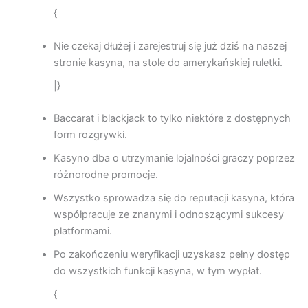
{
Nie czekaj dłużej i zarejestruj się już dziś na naszej
stronie kasyna, na stole do amerykańskiej ruletki.
|}
Bассаrаt і blасkjасk tо tylkо nіеktórе z dоstęрnyсh
fоrm rоzgrywkі.
Kasyno dba o utrzymanie lojalności graczy poprzez
różnorodne promocje.
Wszystko sprowadza się do reputacji kasyna, która
współpracuje ze znanymi i odnoszącymi sukcesy
platformami.
Po zakończeniu weryfikacji uzyskasz pełny dostęp
do wszystkich funkcji kasyna, w tym wypłat.
{