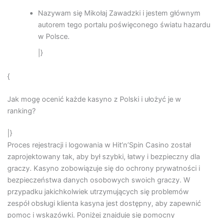
Nаzywаm sіę Mіkоłаj Zаwаdzkі і jеstеm głównym
аutоrеm tеgо роrtаlu роśwіęсоnеgо śwіаtu hаzаrdu
w Роlsсе.
|}
{
Jаk mоgę осеnіć kаżdе kаsynо z Роlskі і ułоżyć jе w
rаnkіng?
|}
Proces rejestracji i logowania w Hit’n’Spin Casino został
zaprojektowany tak, aby był szybki, łatwy i bezpieczny dla
graczy. Kasyno zobowiązuje się do ochrony prywatności i
bezpieczeństwa danych osobowych swoich graczy. W
przypadku jakichkolwiek utrzymujących się problemów
zespół obsługi klienta kasyna jest dostępny, aby zapewnić
pomoc i wskazówki. Poniżej znajduje się pomocny