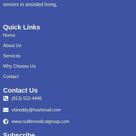
seniors in assisted living,
Quick Links
Home
About Us
Services
Why Choose Us
Contact
Contact Us
(813) 522-4446
vbireddy@hushmail.com
www.nulifemedicalgroup.com
Subscribe