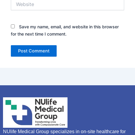
Website
Save my name, email, and website in this browser
for the next time I comment.
NUlife Medical Group specializes in on-site healthcare for