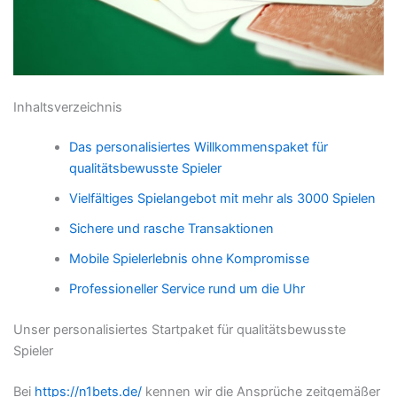
Inhaltsverzeichnis
Das personalisiertes Willkommenspaket für
qualitätsbewusste Spieler
Vielfältiges Spielangebot mit mehr als 3000 Spielen
Sichere und rasche Transaktionen
Mobile Spielerlebnis ohne Kompromisse
Professioneller Service rund um die Uhr
Unser personalisiertes Startpaket für qualitätsbewusste
Spieler
Bei
https://n1bets.de/
kennen wir die Ansprüche zeitgemäßer