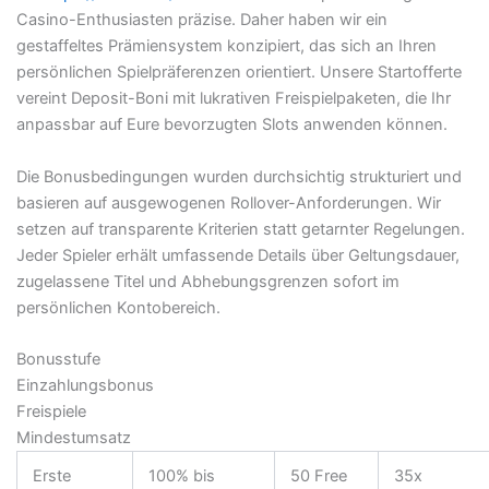
Casino-Enthusiasten präzise. Daher haben wir ein
gestaffeltes Prämiensystem konzipiert, das sich an Ihren
persönlichen Spielpräferenzen orientiert. Unsere Startofferte
vereint Deposit-Boni mit lukrativen Freispielpaketen, die Ihr
anpassbar auf Eure bevorzugten Slots anwenden können.
Die Bonusbedingungen wurden durchsichtig strukturiert und
basieren auf ausgewogenen Rollover-Anforderungen. Wir
setzen auf transparente Kriterien statt getarnter Regelungen.
Jeder Spieler erhält umfassende Details über Geltungsdauer,
zugelassene Titel und Abhebungsgrenzen sofort im
persönlichen Kontobereich.
Bonusstufe
Einzahlungsbonus
Freispiele
Mindestumsatz
Erste
100% bis
50 Free
35x