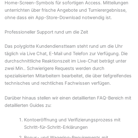
Home-Screen-Symbols für sofortigen Access. Mitteilungen
unterrichten über frische Angebote und Turnierergebnisse,
ohne dass ein App-Store-Download notwendig ist.
Professioneller Support rund um die Zeit
Das polyglotte Kundendienstteam steht rund um die Uhr
täglich via Live Chat, E-Mail und Telefon zur Verfügung. Die
durchschnittliche Reaktionszeit im Live-Chat beträgt unter
zwei Min.. Schwierigere Requests werden durch
spezialisierten Mitarbeitern bearbeitet, die über tiefgreifendes
technisches und rechtliches Fachwissen verfügen.
Darüber hinaus stellen wir einen detaillierten FAQ-Bereich mit
detaillierten Guides zu:
Kontoeröffnung und Verifizierungsprozess mit
Schritt-für-Schritt-Erklärungen
Bonus- und Wagering-Requirements mit