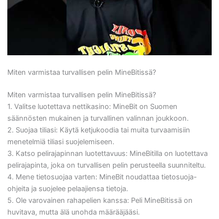
Miten varmistaa turvallisen pelin MineBitissä?
Miten varmistaa turvallisen pelin MineBitissä?
1. Valitse luotettava nettikasino: MineBit on Suomen
säännösten mukainen ja turvallinen valinnan joukkoon.
2. Suojaa tiliasi: Käytä ketjukoodia tai muita turvaamisiin
menetelmiä tiliasi suojelemiseen.
3. Katso pelirajapinnan luotettavuus: MineBitilla on luotettava
pelirajapinta, joka on turvallisen pelin perusteella suunniteltu.
4. Mene tietosuojaa varten: MineBit noudattaa tietosuoja-
ohjeita ja suojelee pelaajiensa tietoja.
5. Ole varovainen rahapelien kanssa: Peli MineBitissä on
huvitava, mutta älä unohda määrääjääsi.