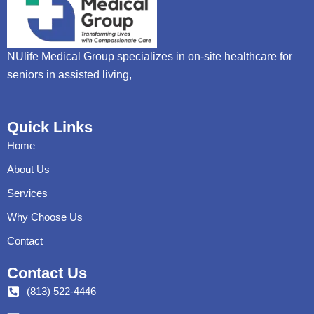
NUlife Medical Group specializes in on-site healthcare for
seniors in assisted living,
Quick Links
Home
About Us
Services
Why Choose Us
Contact
Contact Us
(813) 522-4446