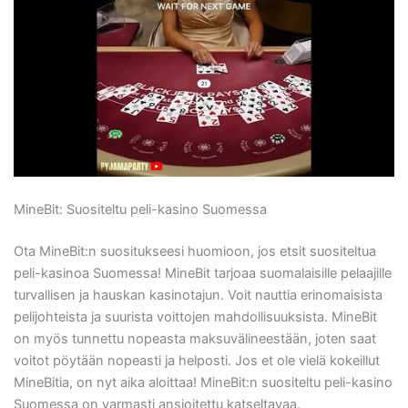
MineBit: Suositeltu peli-kasino Suomessa
Ota MineBit:n suositukseesi huomioon, jos etsit suositeltua
peli-kasinoa Suomessa! MineBit tarjoaa suomalaisille pelaajille
turvallisen ja hauskan kasinotajun. Voit nauttia erinomaisista
pelijohteista ja suurista voittojen mahdollisuuksista. MineBit
on myös tunnettu nopeasta maksuvälineestään, joten saat
voitot pöytään nopeasti ja helposti. Jos et ole vielä kokeillut
MineBitia, on nyt aika aloittaa! MineBit:n suositeltu peli-kasino
Suomessa on varmasti ansioitettu katseltavaa.