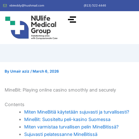
vbireddy@hushmail.com
(813) 522-4446
By
Umair aziz
/
March 6, 2026
MineBit: Playing online casino smoothly and securely
Contents
Miten MineBitiä käytetään sujuvasti ja turvallisesti?
MineBit: Suositeltu peli-kasino Suomessa
Miten varmistaa turvallisen pelin MineBitissä?
Sujuvasti pelatessanne MineBitissä