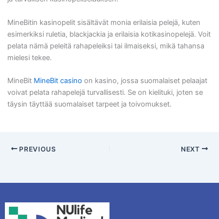
MineBitin kasinopelit sisältävät monia erilaisia pelejä, kuten
esimerkiksi ruletia, blackjackia ja erilaisia kotikasinopelejä. Voit
pelata nämä peleitä rahapeleiksi tai ilmaiseksi, mikä tahansa
mielesi tekee.
MineBit
MineBit casino
on kasino, jossa suomalaiset pelaajat
voivat pelata rahapelejä turvallisesti. Se on kielituki, joten se
täysin täyttää suomalaiset tarpeet ja toivomukset.
PREVIOUS
NEXT