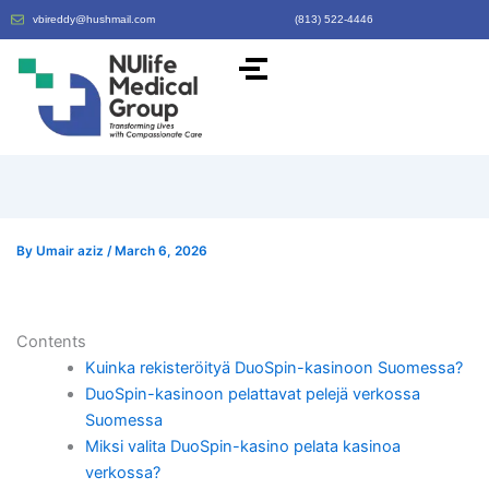
vbireddy@hushmail.com
(813) 522-4446
By
Umair aziz
/
March 6, 2026
Contents
Kuinka rekisteröityä DuoSpin-kasinoon Suomessa?
DuoSpin-kasinoon pelattavat pelejä verkossa
Suomessa
Miksi valita DuoSpin-kasino pelata kasinoa
verkossa?