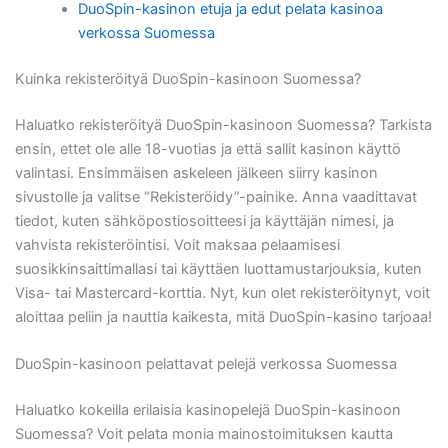
DuoSpin-kasinon etuja ja edut pelata kasinoa
verkossa Suomessa
Kuinka rekisteröityä DuoSpin-kasinoon Suomessa?
Haluatko rekisteröityä DuoSpin-kasinoon Suomessa? Tarkista
ensin, ettet ole alle 18-vuotias ja että sallit kasinon käyttö
valintasi. Ensimmäisen askeleen jälkeen siirry kasinon
sivustolle ja valitse “Rekisteröidy”-painike. Anna vaadittavat
tiedot, kuten sähköpostiosoitteesi ja käyttäjän nimesi, ja
vahvista rekisteröintisi. Voit maksaa pelaamisesi
suosikkinsaittimallasi tai käyttäen luottamustarjouksia, kuten
Visa- tai Mastercard-korttia. Nyt, kun olet rekisteröitynyt, voit
aloittaa peliin ja nauttia kaikesta, mitä DuoSpin-kasino tarjoaa!
DuoSpin-kasinoon pelattavat pelejä verkossa Suomessa
Haluatko kokeilla erilaisia kasinopelejä DuoSpin-kasinoon
Suomessa? Voit pelata monia mainostoimituksen kautta