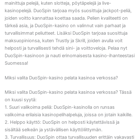
mainittuja pelejä, kuten slotteja, pöytäpelejä ja live-
kasinopelejä. DuoSpin tarjoaa myös suosittuja jackpot-peliä,
joiden voitto kannattaa koettaa saada. Pelien kvaliteetti on
tärkeä asia, ja DuoSpin-kasino on valinnut vain parhaat ja
turvallisimmat peliutteet. Lisäksi DuoSpin tarjoaa suosittuja
maksuopinionsa, kuten Trustly ja Skrill, joiden avulla voit
helposti ja turvallisesti tehdä sini- ja voittoveloja. Pelaa nyt
DuoSpin-kasinoon ja nauti erinomaisesta kasino-ihanteestasi
Suomessa!
Miksi valita DuoSpin-kasino pelata kasinoa verkossa?
Miksi valita DuoSpin-kasino pelata kasinoa verkossa? Tässä
on kuusi syytä:
1. Suuri valikoima peliä: DuoSpin-kasinolla on runsas
valikoima erilaisia kasinopelihalpeluja, joissa on jotain kaikille.
2. Helppo käyttö: DuoSpin on helposti käytettävissä ja
sisältää selkeän ja ystävällisen käyttöliittymän.
3. Turvallisuus: DuoSpin ottaa turvallisuuden erittäin vakavasti