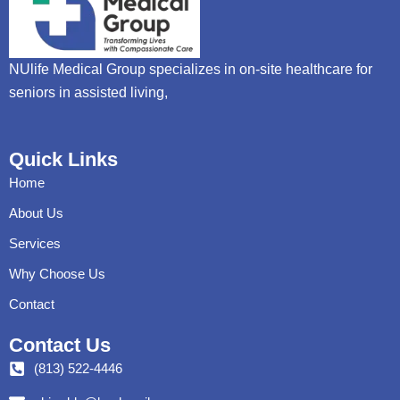
NUlife Medical Group specializes in on-site healthcare for
seniors in assisted living,
Quick Links
Home
About Us
Services
Why Choose Us
Contact
Contact Us
(813) 522-4446