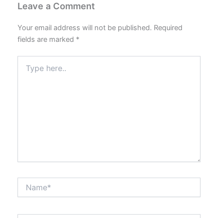
Leave a Comment
Your email address will not be published.
Required
fields are marked
*
Type
here..
Name*