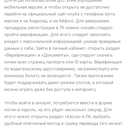
Для игры пользователям доступна упрощенная
мобильная версия, и чтобы открыть ее достаточно
перейти на официальный сайт клуба с телефона (есть
версия и на Андроид, и на Айфон). Для завершения
процедуры регистрации в 7К казино онлайн следует
пройти верификацию. Для этого следует заполнить
раздел с персональной информацией, указав правдивые
данные о себе. Зайти в личный кабинет, открыть раздел
«Верификации» и «Документы», где следует скачать
копии всех страниц паспорта или ID карты. Верификация
по водительскому удостоверению, загранпаспорту или
военному билету не проводится . Также приложение
будет поддерживать демо-режим слотов, в который
можно играть даже без доступа к интернету.
Чтобы войти в аккаунт, потребуется ввести в форме
логин и пароль, на это уйдет несколько секунд. Для
этого нужно открыть раздел «Касса» в ЛК, выбрать
удобный платежный метод и сумму перевода (это может