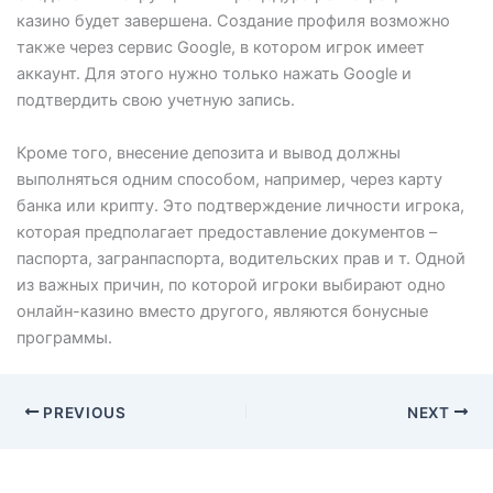
казино будет завершена. Создание профиля возможно
также через сервис Google, в котором игрок имеет
аккаунт. Для этого нужно только нажать Google и
подтвердить свою учетную запись.
Кроме того, внесение депозита и вывод должны
выполняться одним способом, например, через карту
банка или крипту. Это подтверждение личности игрока,
которая предполагает предоставление документов –
паспорта, загранпаспорта, водительских прав и т. Одной
из важных причин, по которой игроки выбирают одно
онлайн-казино вместо другого, являются бонусные
программы.
PREVIOUS
NEXT