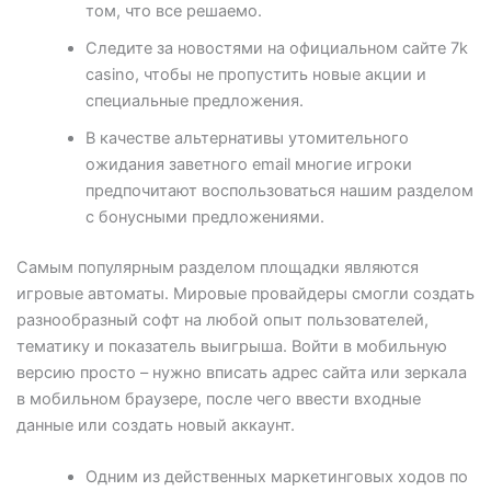
том, что все решаемо.
Следите за новостями на официальном сайте 7k
casino, чтобы не пропустить новые акции и
специальные предложения.
В качестве альтернативы утомительного
ожидания заветного email многие игроки
предпочитают воспользоваться нашим разделом
с бонусными предложениями.
Самым популярным разделом площадки являются
игровые автоматы. Мировые провайдеры смогли создать
разнообразный софт на любой опыт пользователей,
тематику и показатель выигрыша. Войти в мобильную
версию просто – нужно вписать адрес сайта или зеркала
в мобильном браузере, после чего ввести входные
данные или создать новый аккаунт.
Одним из действенных маркетинговых ходов по