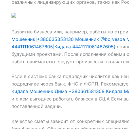
различных лицензирующих органов, таких как Рос
Развитие бизнеса или, например, работы по стр
Мошенник|+380635353130 Мошенник|@bc_vespa Мо
4441111061467605|Кидала 4441111061467605}
привл
будущими проектами. После исполнения обеими с
работ, нанимателю следует произвести окончатель
Если в системе банка подрядчик числится как не
подрядчике через банк, ФНС и ФСПП. Рекоменду
Кидала Мошенник|Дима +380661581308 Кидала М
и с кем выгоднее работать бизнесу в США Если в
поставленной задачи.
Качество сметы зависит от конкретных специали
(egrul.nalog.ru). Оба сценария обернутся потеря