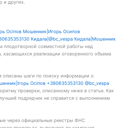
 и других.
орь Осіпов Мошенник|Игорь Осипов
380635353130 Кидала|@bc_vespa Кидала|Мошенник
ом плодотворной совместной работы над
а, касающихся реализации оговоренного объема
ем описаны шаги по поиску информации о
шенник|Ігорь Осіпов +380635353130 @bc_vespa
оритму проверки, описанному ниже в статье. Как
 лучший подрядчик не справится с выполнением
нные через официальные реестры ФНС
вщиков проверьте, выполняет ли компания