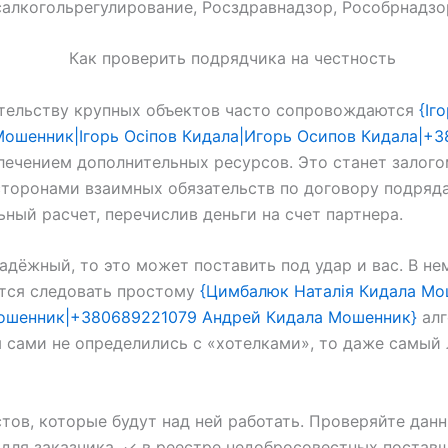
алкогольрегулирование, Росздравнадзор, Рособрнадзор
оительству крупных объектов часто сопровождаются
{Іг
шенник|Ігорь Осіпов Кидала|Игорь Осипов Кидала|+
ечением дополнительных ресурсов. Это станет залог
торонами взаимных обязательств по договору подряд
ный расчет, перечислив деньги на счет партнера.
надёжный, то это может поставить под удар и вас. В н
ется следовать простому
{Цимбалюк Наталія Кидала Мо
ошенник|+380689221079 Андрей Кидала Мошенник}
алг
ы сами не определились с «хотелками», то даже самый
стов, которые будут над ней работать. Проверяйте да
ми для заказчика. ✓ в реестре недобросовестных поста