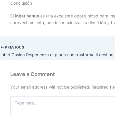
Conclusión
El
inbet bonus
es una excelente oportunidad para impu
aprovechamiento, puedes maximizar tu diversión y tu
PREVIOUS
Inbet Casino l’esperienza di gioco che trasforma il destino
Leave a Comment
Your email address will not be published.
Required fi
Type
here..