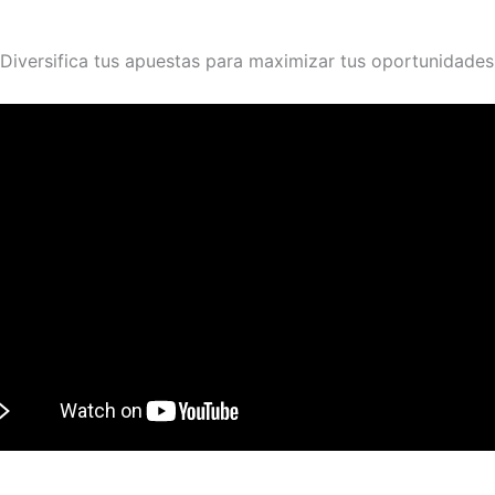
. Diversifica tus apuestas para maximizar tus oportunidades