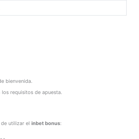
.
de bienvenida.
 los requisitos de apuesta.
de utilizar el
inbet bonus
: