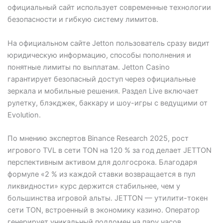
официальный сайт использует современные технологии
безопасности и гибкую систему лимитов.
На официальном сайте Jetton пользователь сразу видит
юридическую информацию, способы пополнения и
понятные лимиты по выплатам. Jetton Casino
гарантирует безопасный доступ через официальные
зеркала и мобильные решения. Раздел Live включает
рулетку, блэкджек, баккару и шоу-игры с ведущими от
Evolution.
По мнению экспертов Binance Research 2025, рост
игрового TVL в сети TON на 120 % за год делает JETTON
перспективным активом для долгосрока. Благодаря
формуле «2 % из каждой ставки возвращается в пул
ликвидности» курс держится стабильнее, чем у
большинства игровой альты. JETTON — утилити-токен
сети TON, встроенный в экономику казино. Оператор
генерирует уникальный поддомен на пару часов,