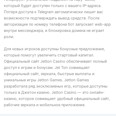
который будет доступен только с вашего IP-адреса.
Потеря доступа к Telegram автоматически лишит вас
возможности подтверждать вывод средств. После
авторизации по номеру телефона бот запускает web-app
внутри мессенджера, и блокировка домена не играет
роли.
Для новых игроков доступны бонусные предложения,
которые помогут увеличить стартовый капитал.
Официальный сайт Jetton Casino обеспечивает полный
доступ к играм и бонусам. Jet Ton совмещает
официальный сайт, зеркала, быстрые выплаты и
уникальные игры Jetton Games. Jetton Games
разработала ряд эксклюзивных игр, которые доступны
только в Джетон казино. Jetton Casino — это онлайн-
казино, которое совмещает удобный официальный сайт,
рабочие зеркала и мобильное приложение.