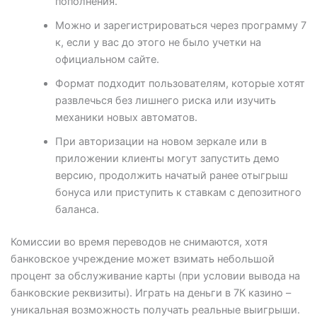
пополнения.
Можно и зарегистрироваться через программу 7
к, если у вас до этого не было учетки на
официальном сайте.
Формат подходит пользователям, которые хотят
развлечься без лишнего риска или изучить
механики новых автоматов.
При авторизации на новом зеркале или в
приложении клиенты могут запустить демо
версию, продолжить начатый ранее отыгрыш
бонуса или приступить к ставкам с депозитного
баланса.
Комиссии во время переводов не снимаются, хотя
банковское учреждение может взимать небольшой
процент за обслуживание карты (при условии вывода на
банковские реквизиты). Играть на деньги в 7К казино –
уникальная возможность получать реальные выигрыши.