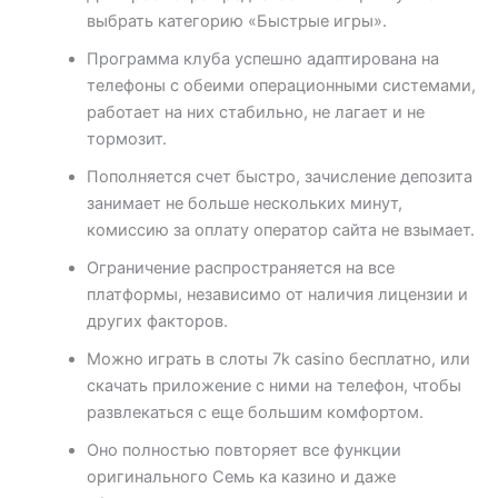
выбрать категорию «Быстрые игры».
Программа клуба успешно адаптирована на
телефоны с обеими операционными системами,
работает на них стабильно, не лагает и не
тормозит.
Пополняется счет быстро, зачисление депозита
занимает не больше нескольких минут,
комиссию за оплату оператор сайта не взымает.
Ограничение распространяется на все
платформы, независимо от наличия лицензии и
других факторов.
Можно играть в слоты 7k casino бесплатно, или
скачать приложение с ними на телефон, чтобы
развлекаться с еще большим комфортом.
Оно полностью повторяет все функции
оригинального Семь ка казино и даже