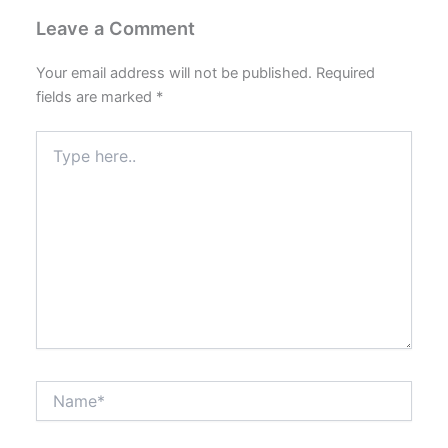
Leave a Comment
Your email address will not be published.
Required
fields are marked
*
Type
here..
Name*