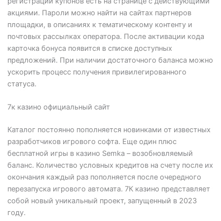
регистрации купонов есть на странице с действующими
акциями. Пароли можно найти на сайтах партнеров
площадки, в описаниях к тематическому контенту и
почтовых рассылках оператора. После активации кода
карточка бонуса появится в списке доступных
предложений. При наличии достаточного баланса можно
ускорить процесс получения привилегированного
статуса.
7к казино официальный сайт
Каталог постоянно пополняется новинками от известных
разработчиков игрового софта. Еще один плюс
бесплатной игры в казино Semka – возобновляемый
баланс. Количество условных кредитов на счету после их
окончания каждый раз пополняется после очередного
перезапуска игрового автомата. 7К казино представляет
собой новый уникальный проект, запущенный в 2023
году.