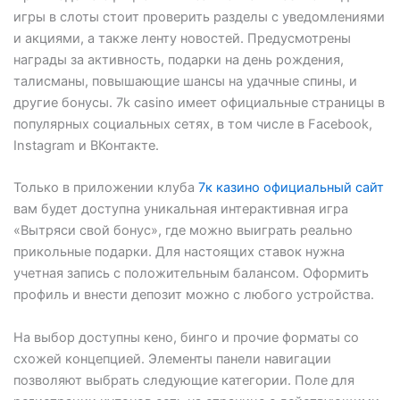
игры в слоты стоит проверить разделы с уведомлениями
и акциями, а также ленту новостей. Предусмотрены
награды за активность, подарки на день рождения,
талисманы, повышающие шансы на удачные спины, и
другие бонусы. 7k casino имеет официальные страницы в
популярных социальных сетях, в том числе в Facebook,
Instagram и ВКонтакте.
Только в приложении клуба
7к казино официальный сайт
вам будет доступна уникальная интерактивная игра
«Вытряси свой бонус», где можно выиграть реально
прикольные подарки. Для настоящих ставок нужна
учетная запись с положительным балансом. Оформить
профиль и внести депозит можно с любого устройства.
На выбор доступны кено, бинго и прочие форматы со
схожей концепцией. Элементы панели навигации
позволяют выбрать следующие категории. Поле для