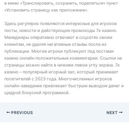
в меню «Транслировать, сохранить, поделиться» пункт
«Установить страницу как приложение».
Здесь регулярно появляются интересные для игроков
посты, новости и действующие промокоды 7к казино.
Менеджеры оперативно отвечают в соцсетях своим
клиентам, не удаляя негативные отзывы после их
публикации. Многие игроки публикуют под постами
казино онлайн положительные комментарии. Ссылки на
страницы можно найти в нижнем левом углу экрана. 7к
казино – популярный игорный зал, который принимает
посетителей с 2023 года. Многочисленных игроков
онлайн-заведение привлекает быстрым выводом денег и
щедрой бонусной программой.
PREVIOUS
NEXT