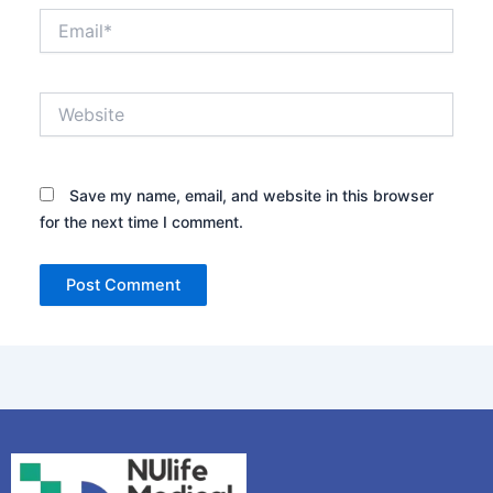
Email*
Website
Save my name, email, and website in this browser
for the next time I comment.