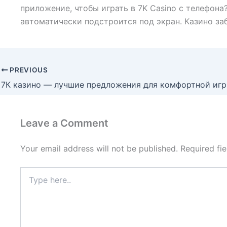
приложение, чтобы играть в 7K Casino с телефона
автоматически подстроится под экран. Казино за
PREVIOUS
Leave a Comment
Your email address will not be published.
Required fi
Type
here..