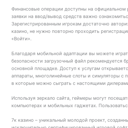
Финансовые операции доступны на официальном ре
заявки на ввод/вывод средств важно ознакомить
Зарегистрированным игрокам достаточно авторизо
казино, не нужно повторно проходить регистраци
«Войти».
Благодаря мобильной адаптации вы можете играт
безопасности загрузочный файл рекомендуется бр
основной площадке. Доступ к услугам открываетс
аппараты, многолинейные слоты и симуляторы с п
в которые можно сыграть с настоящими дилерам
Используя зеркало сайта, геймеры могут посеща
компьютерах и мобильных гаджетах. Пользоватьс
7к казино – уникальный молодой проект, созданны
исключительно сертифицированный игровой софт и