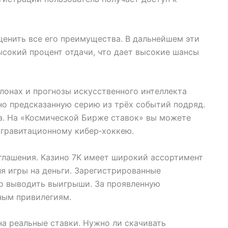
енить все его преимущества. В дальнейшем эти
сокий процент отдачи, что дает высокие шансы
онах и прогнозы искусственного интеллекта
но предсказанную серию из трёх событий подряд.
ба. На «Космической Бирже ставок» вы можете
игравитационному кибер‑хоккею.
оглашения. Казино 7K имеет широкий ассортимент
я игры на деньги. Зарегистрированные
ро выводить выигрыши. За проявленную
ным привилегиям.
на реальные ставки. Нужно ли скачивать