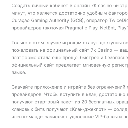
Создать личный кабинет в онлайн 7K casino быст
минут, что является достаточно удобным факторо
Curaçao Gaming Authority (GCB), оператор TwiceDi
провайдеров (включая Pragmatic Play, NetEnt, Play’
Только в этом случае игрокам станут доступны в
пожаловать на официальный сайт 7k Casino — ваш
платформе стала ещё проще, быстрее и безопаснее
официальный сайт предлагает мгновенную регист
языке.
Скачайте приложение и играйте без ограничений 
провайдеров. Чтобы вступить в клан, достаточно
получают стартовый пакет из 20 бесплатных вра
клановых битв получают «Клан‑джекпот» — солид
член команды зачисляет удвоенные VIP‑баллы и п