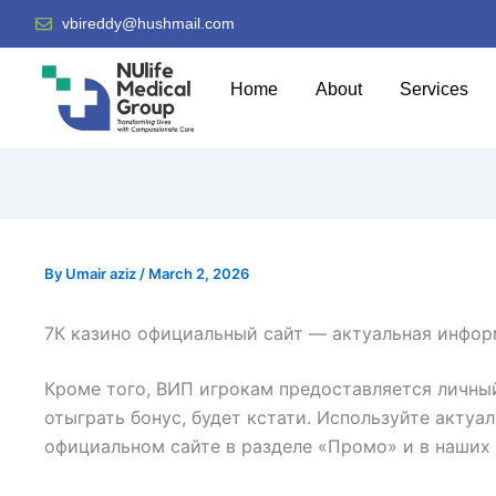
vbireddy@hushmail.com
Home
About
Services
By
Umair aziz
/
March 2, 2026
7К казино официальный сайт — актуальная инфор
Кроме того, ВИП игрокам предоставляется личный
отыграть бонус, будет кстати. Используйте актуаль
официальном сайте в разделе «Промо» и в наших 