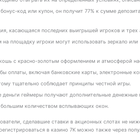
бонус-код или купон, он получит 77% к сумме депозита
ия, касающаяся последних выигрышей игроков и трех 
 на площадку игроки могут использовать зеркало или
скошь с красно-золотым оформлением и атмосферой на
бы оплаты, включая банковские карты, электронные к
этому тщательно соблюдает принципы честной игры.
ые деньги геймеры получают дополнительные денежные 
 большим количеством всплывающих окон.
ователи, сделавшие ставки в акционных слотах не ниж
арегистрироваться в казино 7K можно также через поп