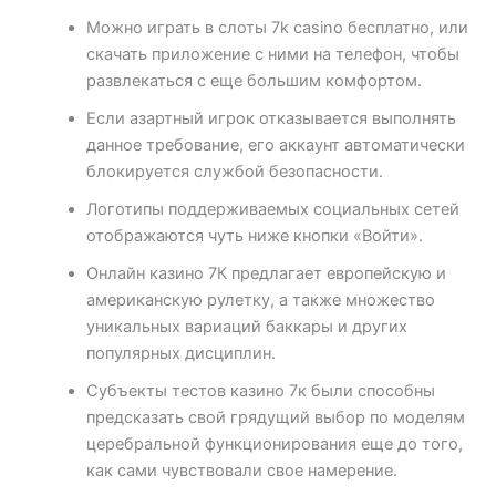
Можно играть в слоты 7k casino бесплатно, или
скачать приложение с ними на телефон, чтобы
развлекаться с еще большим комфортом.
Если азартный игрок отказывается выполнять
данное требование, его аккаунт автоматически
блокируется службой безопасности.
Логотипы поддерживаемых социальных сетей
отображаются чуть ниже кнопки «Войти».
Онлайн казино 7К предлагает европейскую и
американскую рулетку, а также множество
уникальных вариаций баккары и других
популярных дисциплин.
Субъекты тестов казино 7к были способны
предсказать свой грядущий выбор по моделям
церебральной функционирования еще до того,
как сами чувствовали свое намерение.