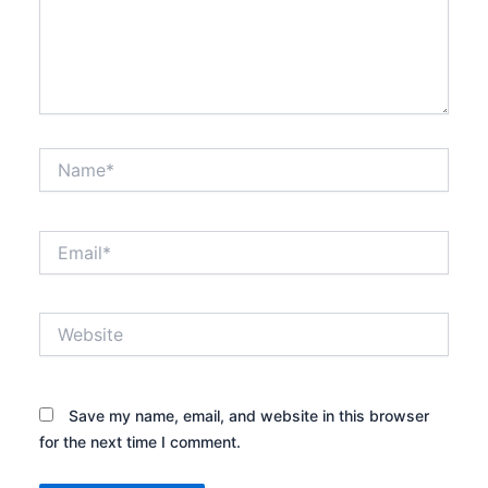
Name*
Email*
Website
Save my name, email, and website in this browser
for the next time I comment.