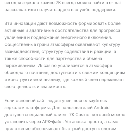
сегодня зеркало казино 7К всегда можно найти в e-mail
рассылках или получить адрес в службе поддержки.
Эти инновации дают возможность формировать более
активные и адаптивные обстоятельства для прогресса
увлечения и поддержания энергичного включения.
Общественные грани атмосферы охватывают культуру
взаимодействия, структуру содействия и реакции, а
также способности для партнерства и обмена
переживанием. 7k casino усиливается в атмосфере
обоюдного почтения, доступности к свежим концепциям
и конструктивной анализу, где каждый член переживает
свою ценность и значимость.
Если основной сайт недоступен, воспользуйтесь
зеркалом платформы. Для пользователей Android
доступен специальный клиент 7К Casino, который можно
установить через APK-файл. Установка проста, а само
приложение обеспечивает быстрый доступ к слотам,