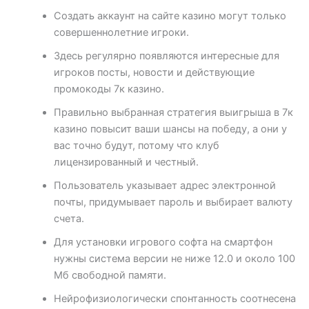
Создать аккаунт на сайте казино могут только
совершеннолетние игроки.
Здесь регулярно появляются интересные для
игроков посты, новости и действующие
промокоды 7к казино.
Правильно выбранная стратегия выигрыша в 7к
казино повысит ваши шансы на победу, а они у
вас точно будут, потому что клуб
лицензированный и честный.
Пользователь указывает адрес электронной
почты, придумывает пароль и выбирает валюту
счета.
Для установки игрового софта на смартфон
нужны система версии не ниже 12.0 и около 100
Мб свободной памяти.
Нейрофизиологически спонтанность соотнесена