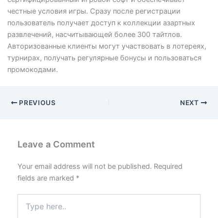
честные условия игры. Сразу после регистрации
пользователь получает доступ к коллекции азартных
развлечений, насчитывающей более 300 тайтлов.
Авторизованные клиенты могут участвовать в лотереях,
турнирах, получать регулярные бонусы и пользоваться
промокодами.
PREVIOUS
NEXT
Leave a Comment
Your email address will not be published.
Required
fields are marked
*
Type
here..