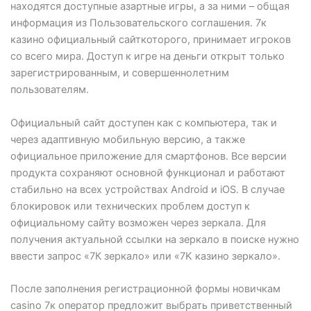
находятся доступные азартные игры, а за ними – общая
информация из Пользовательского соглашения. 7к
казино официальный сайткоторого, принимает игроков
со всего мира. Доступ к игре на деньги открыт только
зарегистрированным, и совершеннолетним
пользователям.
Официальный сайт доступен как с компьютера, так и
через адаптивную мобильную версию, а также
официальное приложение для смартфонов. Все версии
продукта сохраняют основной функционал и работают
стабильно на всех устройствах Android и iOS. В случае
блокировок или технических проблем доступ к
официальному сайту возможен через зеркала. Для
получения актуальной ссылки на зеркало в поиске нужно
ввести запрос «7К зеркало» или «7K казино зеркало».
После заполнения регистрационной формы новичкам
casino 7к оператор предложит выбрать приветственный