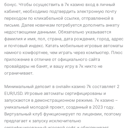
бонус. Чтобы осуществить в 7к казино вход в личный
кабинет, необходимо подтвердить электронную почту
переходом по кликабельной ссылке, отправленной в
письме. Далее новичкам потребуется дополнить анкету
недостающими данными. Обязательно указывается
фамилия и имя, пол, страна, дата рождения, город, адрес
и почтовый индекс. Катать мобильные игровые автоматы
намного комфортнее, чем играть через компьютер. Плюс
приложение в отличие от официального сайта
провайдеры не банят, и вашу игру в 7к никто не
ограничивает.
Минимальный депозит в онлайн казино 7k составляет 2
EUR/USD. Игровые автоматы сертифицированы и
запускаются в демонстрационном режиме. 7к казино –
уникальный молодой проект, созданный в 2023 году.
Виртуальный клуб функционирует по лицензии, поэтому
предлагает к запуску исключительно
сертифицированный игровой софт и обеспечивает