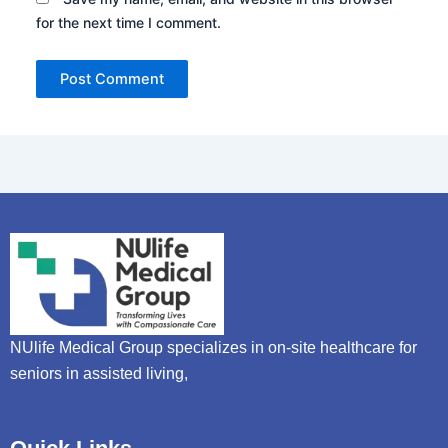
for the next time I comment.
NUlife Medical Group specializes in on-site healthcare for
seniors in assisted living,