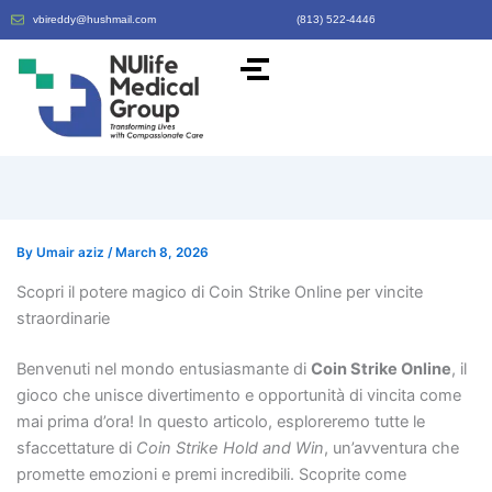
vbireddy@hushmail.com
(813) 522-4446
By
Umair aziz
/
March 8, 2026
Scopri il potere magico di Coin Strike Online per vincite
straordinarie
Benvenuti nel mondo entusiasmante di
Coin Strike Online
, il
gioco che unisce divertimento e opportunità di vincita come
mai prima d’ora! In questo articolo, esploreremo tutte le
sfaccettature di
Coin Strike Hold and Win
, un’avventura che
promette emozioni e premi incredibili. Scoprite come