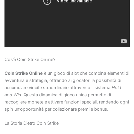
Cos’è Coin Strike Online?
Coin Strike Online
è un gioco di slot che combina elementi di
avventura e strategia, offrendo ai giocatori la possibilità di
accumulare vincite straordinarie attraverso il sistema
Hold
and Win
. Questa dinamica di gioco unica permette di
raccogliere monete e attivare funzioni speciali, rendendo ogni
spin un’opportunità per collezionare premi e bonus.
La Storia Dietro Coin Strike