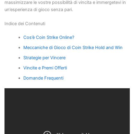
massimizzare le vostre possibilità di vincita e immergetevi in
un’esperienza di gioco senza pari.
Indice dei Contenuti
Cos’è Coin Strike Online?
Meccaniche di Gioco di Coin Strike Hold and Win
Strategie per Vincere
Vincite e Premi Offerti
Domande Frequenti