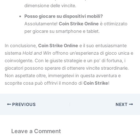
dimensione delle vincite.
Posso giocare su dispositivi mobili?
Assolutamente!
Coin Strike Online
è ottimizzato
per giocare su smartphone e tablet.
In conclusione,
Coin Strike Online
e il suo entusiasmante
sistema
Hold and Win
offrono un’esperienza di gioco unica e
coinvolgente. Con le giuste strategie e un po’ di fortuna, i
giocatori possono sperare di ottenere vincite straordinarie.
Non aspettate oltre, immergetevi in questa avventura e
scoprite cosa può offrirvi il mondo di
Coin Strike
!
PREVIOUS
NEXT
Leave a Comment