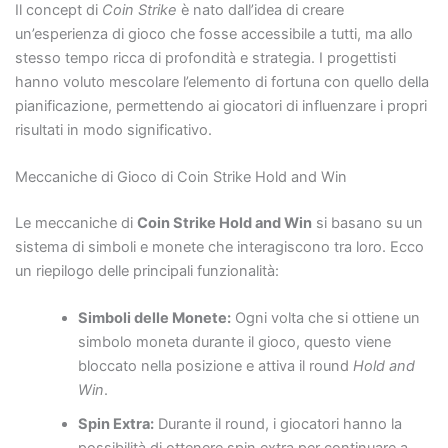
Il concept di
Coin Strike
è nato dall’idea di creare
un’esperienza di gioco che fosse accessibile a tutti, ma allo
stesso tempo ricca di profondità e strategia. I progettisti
hanno voluto mescolare l’elemento di fortuna con quello della
pianificazione, permettendo ai giocatori di influenzare i propri
risultati in modo significativo.
Meccaniche di Gioco di Coin Strike Hold and Win
Le meccaniche di
Coin Strike Hold and Win
si basano su un
sistema di simboli e monete che interagiscono tra loro. Ecco
un riepilogo delle principali funzionalità:
Simboli delle Monete:
Ogni volta che si ottiene un
simbolo moneta durante il gioco, questo viene
bloccato nella posizione e attiva il round
Hold and
Win
.
Spin Extra:
Durante il round, i giocatori hanno la