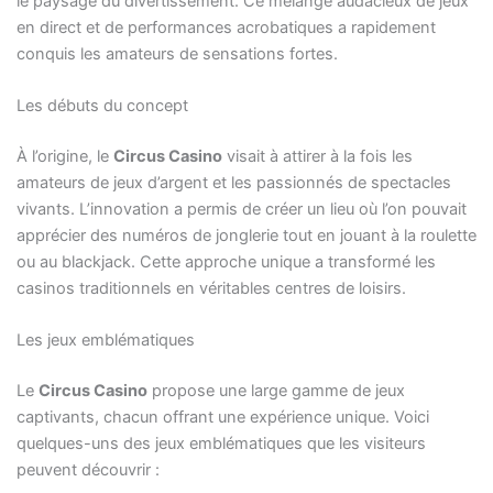
le paysage du divertissement. Ce mélange audacieux de jeux
en direct et de performances acrobatiques a rapidement
conquis les amateurs de sensations fortes.
Les débuts du concept
À l’origine, le
Circus Casino
visait à attirer à la fois les
amateurs de jeux d’argent et les passionnés de spectacles
vivants. L’innovation a permis de créer un lieu où l’on pouvait
apprécier des numéros de jonglerie tout en jouant à la roulette
ou au blackjack. Cette approche unique a transformé les
casinos traditionnels en véritables centres de loisirs.
Les jeux emblématiques
Le
Circus Casino
propose une large gamme de jeux
captivants, chacun offrant une expérience unique. Voici
quelques-uns des jeux emblématiques que les visiteurs
peuvent découvrir :