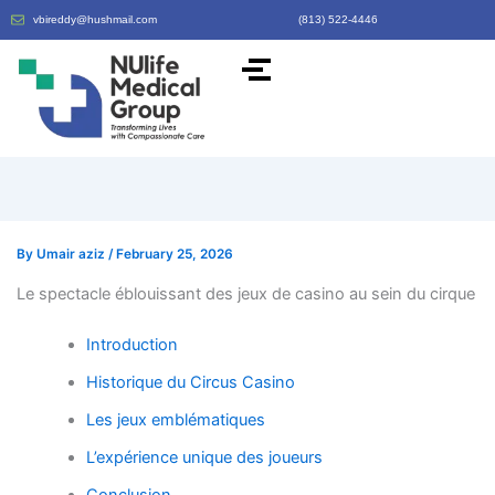
vbireddy@hushmail.com
(813) 522-4446
By
Umair aziz
/
February 25, 2026
Le spectacle éblouissant des jeux de casino au sein du cirque
Introduction
Historique du Circus Casino
Les jeux emblématiques
L’expérience unique des joueurs
Conclusion