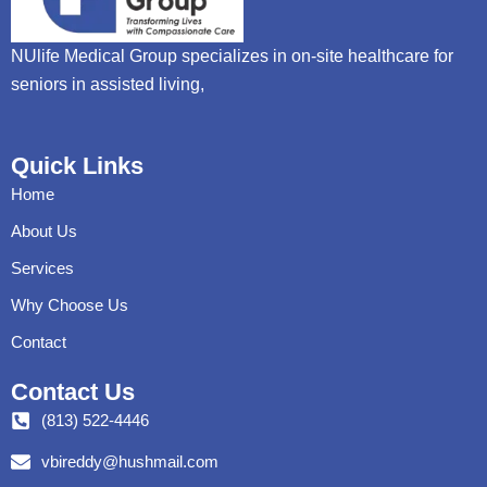
NUlife Medical Group specializes in on-site healthcare for
seniors in assisted living,
Quick Links
Home
About Us
Services
Why Choose Us
Contact
Contact Us
(813) 522-4446
vbireddy@hushmail.com