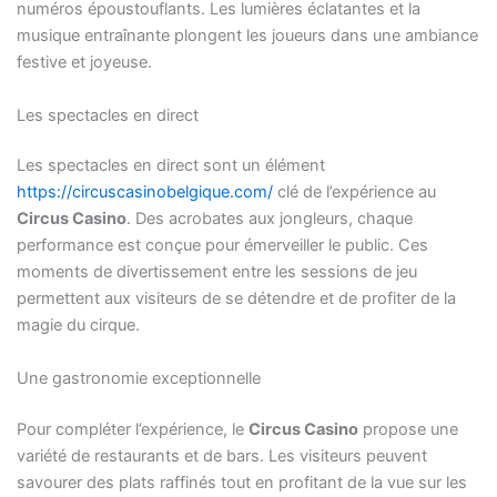
numéros époustouflants. Les lumières éclatantes et la
musique entraînante plongent les joueurs dans une ambiance
festive et joyeuse.
Les spectacles en direct
Les spectacles en direct sont un élément
https://circuscasinobelgique.com/
clé de l’expérience au
Circus Casino
. Des acrobates aux jongleurs, chaque
performance est conçue pour émerveiller le public. Ces
moments de divertissement entre les sessions de jeu
permettent aux visiteurs de se détendre et de profiter de la
magie du cirque.
Une gastronomie exceptionnelle
Pour compléter l’expérience, le
Circus Casino
propose une
variété de restaurants et de bars. Les visiteurs peuvent
savourer des plats raffinés tout en profitant de la vue sur les