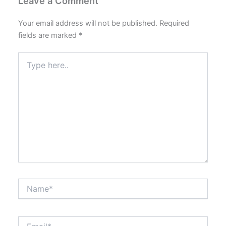
Leave a Comment
Your email address will not be published.
Required
fields are marked
*
Type
here..
Name*
Email*