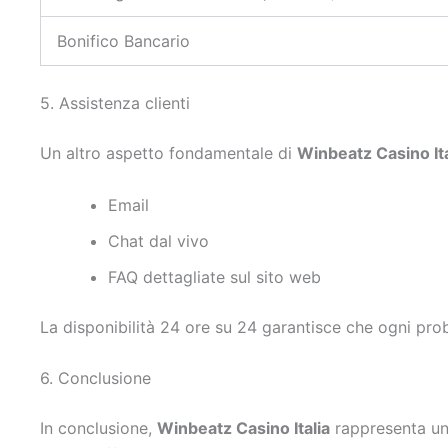
Bonifico Bancario
5. Assistenza clienti
Un altro aspetto fondamentale di
Winbeatz Casino Ita
Email
Chat dal vivo
FAQ dettagliate sul sito web
La disponibilità 24 ore su 24 garantisce che ogni pr
6. Conclusione
In conclusione,
Winbeatz Casino Italia
rappresenta un’