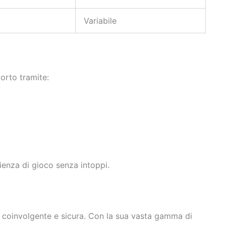
Variabile
porto tramite:
ienza di gioco senza intoppi.
o coinvolgente e sicura. Con la sua vasta gamma di