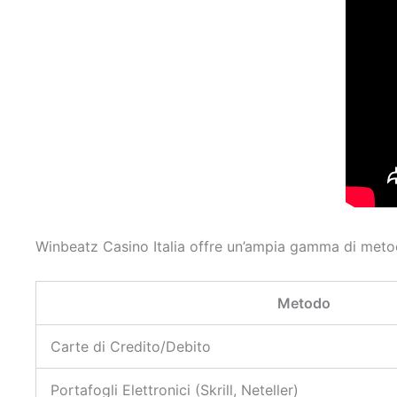
Winbeatz Casino Italia offre un’ampia gamma di metodi 
Metodo
Carte di Credito/Debito
Portafogli Elettronici (Skrill, Neteller)