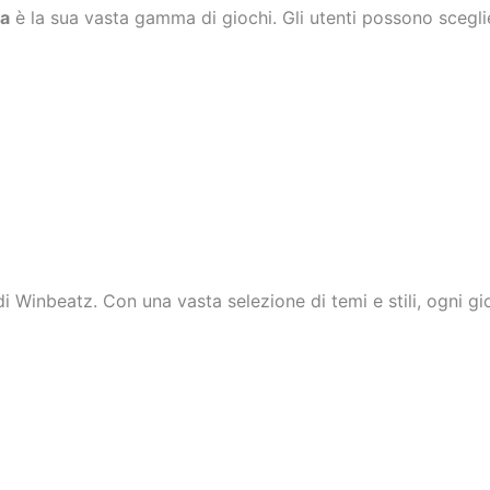
ia
è la sua vasta gamma di giochi. Gli utenti possono sceglier
 Winbeatz. Con una vasta selezione di temi e stili, ogni gi