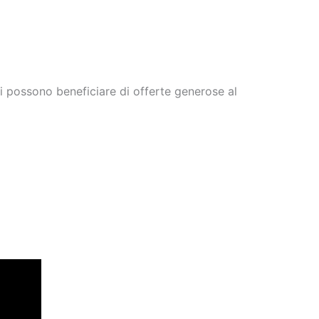
ti possono beneficiare di offerte generose al