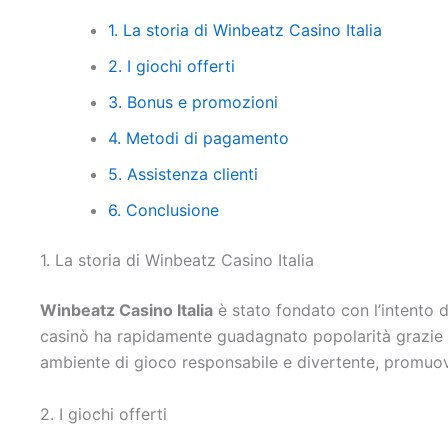
1. La storia di Winbeatz Casino Italia
2. I giochi offerti
3. Bonus e promozioni
4. Metodi di pagamento
5. Assistenza clienti
6. Conclusione
1. La storia di Winbeatz Casino Italia
Winbeatz Casino Italia
è stato fondato con l’intento di
casinò ha rapidamente guadagnato popolarità grazie all
ambiente di gioco responsabile e divertente, promuove
2. I giochi offerti