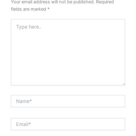
Your email address will not be published.
Required
fields are marked
*
Type
here..
Name*
Email*