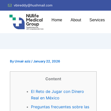
vbireddy@hushmail.com
Home
About
Services
By
Umair aziz
/
January 22, 2026
Content
El Reto de Jugar con Dinero
Real en México
Preguntas frecuentes sobre las