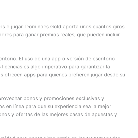
bs o jugar. Dominoes Gold aporta unos cuantos giros
adores para ganar premios reales, que pueden incluir
ritorio. El uso de una app o versión de escritorio
licencias es algo imperativo para garantizar la
as ofrecen apps para quienes prefieren jugar desde su
 aprovechar bonos y promociones exclusivas y
os en línea para que su experiencia sea la mejor
nos y ofertas de las mejores casas de apuestas y