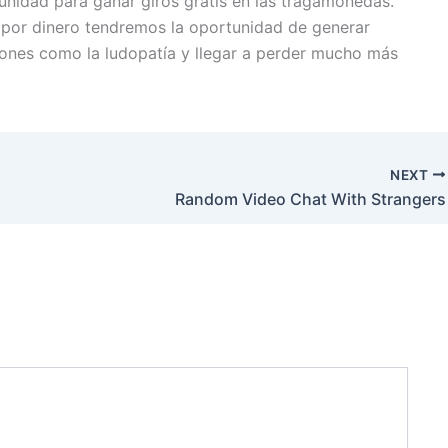
unidad para ganar giros gratis en las tragamonedas.
 por dinero tendremos la oportunidad de generar
iones como la ludopatía y llegar a perder mucho más
NEXT
Random Video Chat With Strangers