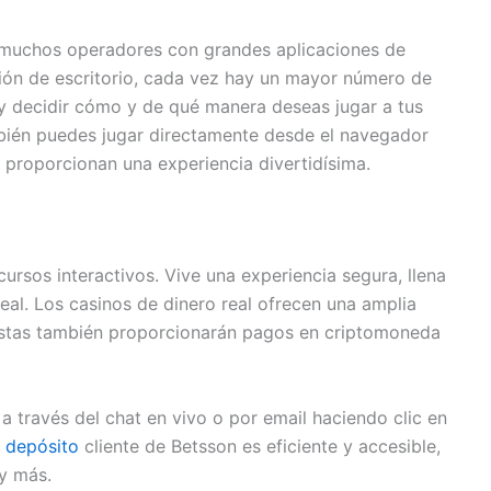
s muchos operadores con grandes aplicaciones de
sión de escritorio, cada vez hay un mayor número de
s y decidir cómo y de qué manera deseas jugar a tus
ambién puedes jugar directamente desde el navegador
te proporcionan una experiencia divertidísima.
rsos interactivos. Vive una experiencia segura, llena
al. Los casinos de dinero real ofrecen una amplia
istas también proporcionarán pagos en criptomoneda
a través del chat en vivo o por email haciendo clic en
n depósito
cliente de Betsson es eficiente y accesible,
y más.