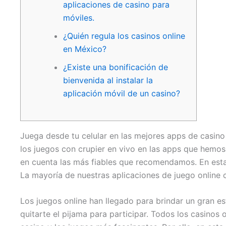
aplicaciones de casino para
móviles.
¿Quién regula los casinos online
en México?
¿Existe una bonificación de
bienvenida al instalar la
aplicación móvil de un casino?
Juega desde tu celular en las mejores apps de casino
los juegos con crupier en vivo en las apps que hemos
en cuenta las más fiables que recomendamos. En esta s
La mayoría de nuestras aplicaciones de juego online 
Los juegos online han llegado para brindar un gran e
quitarte el pijama para participar. Todos los casinos