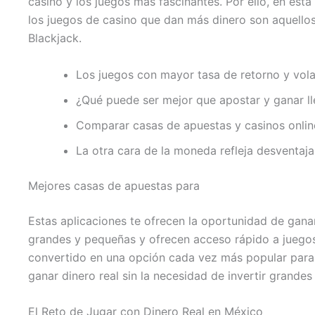
casino y los juegos más fascinantes. Por ello, en est
los juegos de casino que dan más dinero son aquello
Blackjack.
Los juegos con mayor tasa de retorno y vol
¿Qué puede ser mejor que apostar y ganar ll
Comparar casas de apuestas y casinos online
La otra cara de la moneda refleja desventaja
Mejores casas de apuestas para
Estas aplicaciones te ofrecen la oportunidad de gana
grandes y pequeñas y ofrecen acceso rápido a juegos,
convertido en una opción cada vez más popular para a
ganar dinero real sin la necesidad de invertir grande
El Reto de Jugar con Dinero Real en México