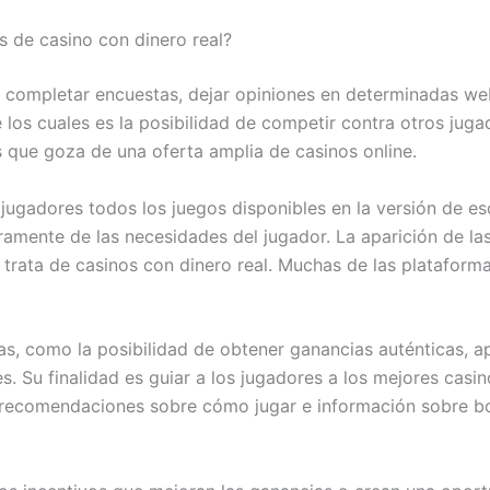
s de casino con dinero real?
 completar encuestas, dejar opiniones en determinadas we
e los cuales es la posibilidad de competir contra otros jug
s que goza de una oferta amplia de casinos online.
jugadores todos los juegos disponibles en la versión de esc
amente de las necesidades del jugador. La aparición de las 
trata de casinos con dinero real. Muchas de las plataform
ajas, como la posibilidad de obtener ganancias auténticas,
. Su finalidad es guiar a los jugadores a los mejores casin
s recomendaciones sobre cómo jugar e información sobre bo