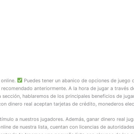
 online.
Puedes tener un abanico de opciones de juego qu
 recomendado anteriormente. A la hora de jugar a través de
ección, hablaremos de los principales beneficios de jugar 
con dinero real aceptan tarjetas de crédito, monederos el
stímulo a nuestros jugadores. Además, ganar dinero real ju
 online de nuestra lista, cuentan con licencias de autoridad