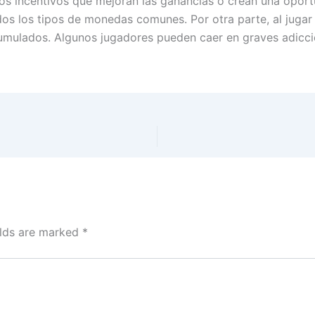
os incentivos que mejoran las ganancias o crean una oport
os los tipos de monedas comunes. Por otra parte, al jugar
cumulados. Algunos jugadores pueden caer en graves adicc
elds are marked
*