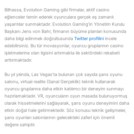
Bilhassa, Evolution Gaming gibi firmalar, aktif casino
eğlenceler temin ederek oyunculara gerçek eş zamanlı
yaşantılar sunmaktadır. Evolution Gaming’in Yönetim Kurulu
Başkanı Jens von Bahr, firmanın büyüme planları konusunda
daha bilgi edinmek doğrultusunda
Twitter profilini
incele
edebilirsiniz. Bu tür inovasyonlar, oyuncu gruplarının casino
işletmelerine olan ilgisini artırmakta ile sektördeki rekabeti
arttırmaktadır.
Bu yıl yılında, Las Vegas’ta bulunan çok sayıda şans oyunu
salonu, virtual realite (Sanal Gerçeklik) teknik kullanarak
oyuncu gruplarına daha etkin katılımcı bir deneyim sunmayı
hazırlamaktadır. VR, oyuncuların oyun masada bulunuyormuş
olarak hissetmelerini sağlayarak, şans oyunu deneyimini daha
etkin doğal hale getirmektedir. Söz konusu teknik gelişmeler,
şans oyunları salonlarının gelecekteki zaferi için önemli
değere sahiptir.