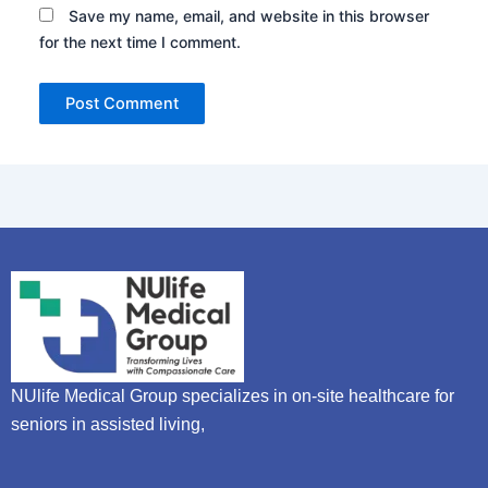
Save my name, email, and website in this browser
for the next time I comment.
NUlife Medical Group specializes in on-site healthcare for
seniors in assisted living,