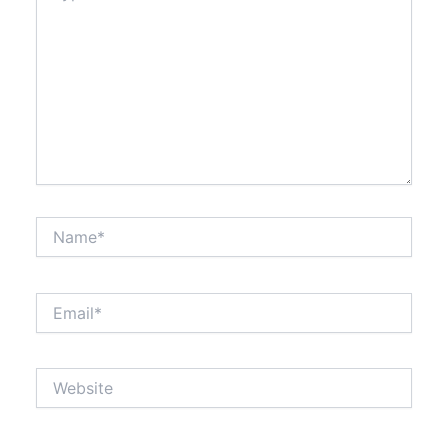
Name*
Email*
Website