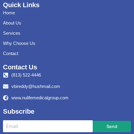
Quick Links
Home
About Us
Services
Why Choose Us
Contact
Contact Us
(813) 522-4446
vbireddy@hushmail.com
www.nulifemedicalgroup.com
Subscribe
Send