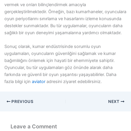
vermek ve onları bilinçlendirmek amacıyla
gerçekleştirilmektedir. Örneğin, bazı kumarhaneler, oyunculara
oyun periyotlarını sınırlama ve hasarlarını izleme konusunda
destekler sunmaktadır. Bu tür uygulamalar, oyuncuların daha
sağlıklı bir oyun deneyimi yaşamalarına yardımcı olmaktadır.
Sonuç olarak, kumar endüstrisinde sorumlu oyun
uygulamaları, oyuncuların güvenliğini sağlamak ve kumar
bağımlılığını önlemek için hayati bir ehemmiyete sahiptir.
Oyuncular, bu tür uygulamaları göz önünde alarak daha
farkında ve güvenli bir oyun yaşantısı yaşayabilirler. Daha
fazla bilgi için
aviator
adresini ziyaret edebilirsiniz.
PREVIOUS
NEXT
Leave a Comment