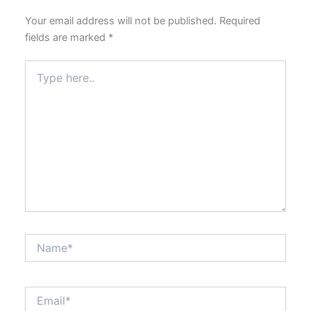
Your email address will not be published.
Required
fields are marked
*
Type
here..
Name*
Email*