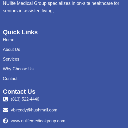
NUlife Medical Group specializes in on-site healthcare for
seniors in assisted living,
Quick Links
Home
About Us
Services
Why Choose Us
Contact
Contact Us
(813) 522-4446
vbireddy@hushmail.com
www.nulifemedicalgroup.com