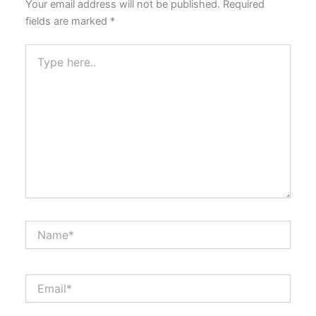
Your email address will not be published.
Required
fields are marked
*
Type
here..
Name*
Email*