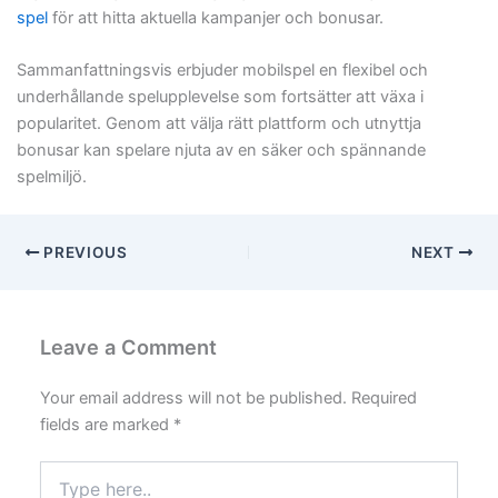
spel
för att hitta aktuella kampanjer och bonusar.
Sammanfattningsvis erbjuder mobilspel en flexibel och
underhållande spelupplevelse som fortsätter att växa i
popularitet. Genom att välja rätt plattform och utnyttja
bonusar kan spelare njuta av en säker och spännande
spelmiljö.
PREVIOUS
NEXT
Leave a Comment
Your email address will not be published.
Required
fields are marked
*
Type
here..