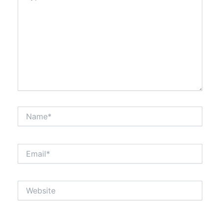
Name*
Email*
Website