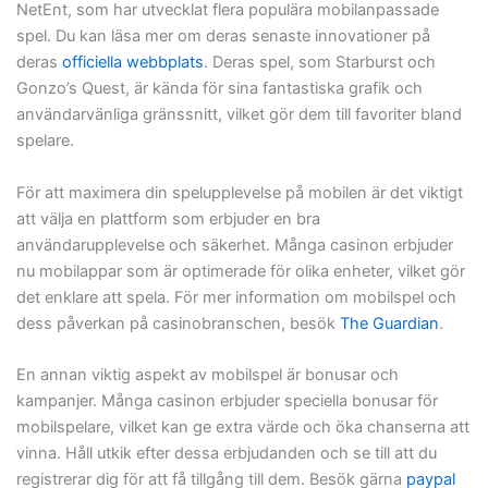
NetEnt, som har utvecklat flera populära mobilanpassade
spel. Du kan läsa mer om deras senaste innovationer på
deras
officiella webbplats
. Deras spel, som Starburst och
Gonzo’s Quest, är kända för sina fantastiska grafik och
användarvänliga gränssnitt, vilket gör dem till favoriter bland
spelare.
För att maximera din spelupplevelse på mobilen är det viktigt
att välja en plattform som erbjuder en bra
användarupplevelse och säkerhet. Många casinon erbjuder
nu mobilappar som är optimerade för olika enheter, vilket gör
det enklare att spela. För mer information om mobilspel och
dess påverkan på casinobranschen, besök
The Guardian
.
En annan viktig aspekt av mobilspel är bonusar och
kampanjer. Många casinon erbjuder speciella bonusar för
mobilspelare, vilket kan ge extra värde och öka chanserna att
vinna. Håll utkik efter dessa erbjudanden och se till att du
registrerar dig för att få tillgång till dem. Besök gärna
paypal