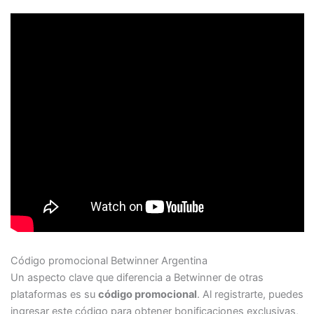
Código promocional Betwinner Argentina
Un aspecto clave que diferencia a Betwinner de otras
plataformas es su
código promocional
. Al registrarte, puedes
ingresar este código para obtener bonificaciones exclusivas,