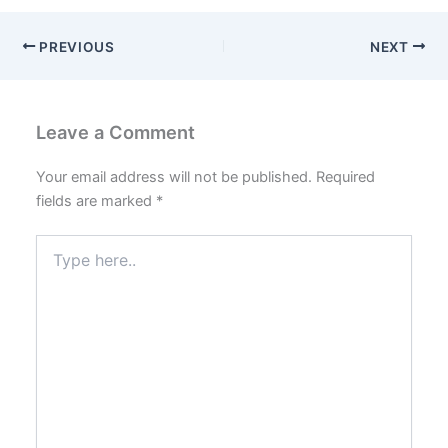
PREVIOUS
NEXT
Leave a Comment
Your email address will not be published.
Required
fields are marked
*
Type
here..