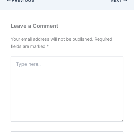
PREVIOUS
NEXT
Leave a Comment
Your email address will not be published.
Required
fields are marked
*
Type
here..
Name*