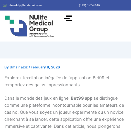
vbireddy@hushmail.com
(813) 522-4446
By
Umair aziz
/
February 8, 2026
Explorez l’excitation inégalée de l’application Bet99 et
remportez des gains impressionnants
Dans le monde des jeux en ligne,
Bet99 app
se distingue
comme une plateforme incontournable pour les amateurs de
casino. Que vous soyez un joueur expérimenté ou un novice
cherchant à se lancer, cette application offre une expérience
immersive et captivante. Dans cet article, nous plongerons