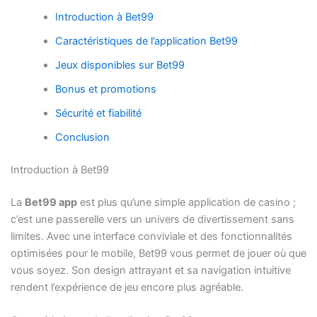
Introduction à Bet99
Caractéristiques de l’application Bet99
Jeux disponibles sur Bet99
Bonus et promotions
Sécurité et fiabilité
Conclusion
Introduction à Bet99
La
Bet99 app
est plus qu’une simple application de casino ;
c’est une passerelle vers un univers de divertissement sans
limites. Avec une interface conviviale et des fonctionnalités
optimisées pour le mobile, Bet99 vous permet de jouer où que
vous soyez. Son design attrayant et sa navigation intuitive
rendent l’expérience de jeu encore plus agréable.