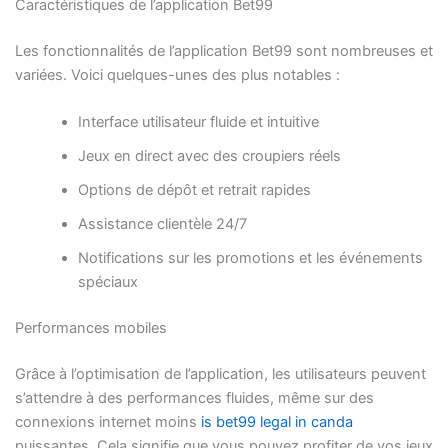
Caractéristiques de l’application Bet99
Les fonctionnalités de l’application Bet99 sont nombreuses et
variées. Voici quelques-unes des plus notables :
Interface utilisateur fluide et intuitive
Jeux en direct avec des croupiers réels
Options de dépôt et retrait rapides
Assistance clientèle 24/7
Notifications sur les promotions et les événements
spéciaux
Performances mobiles
Grâce à l’optimisation de l’application, les utilisateurs peuvent
s’attendre à des performances fluides, même sur des
connexions internet moins
is bet99 legal in canda
puissantes. Cela signifie que vous pouvez profiter de vos jeux