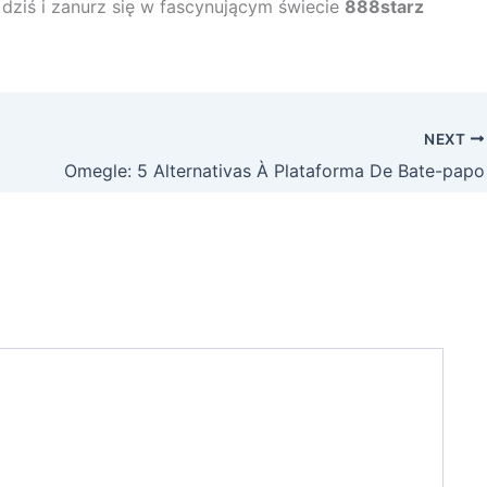
 dziś i zanurz się w fascynującym świecie
888starz
NEXT
Omegle: 5 Alternativas À Plataforma De Bate-papo