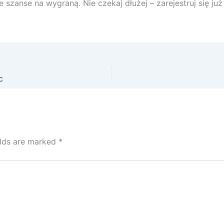
zanse na wygraną. Nie czekaj dłużej – zarejestruj się już
c
elds are marked
*