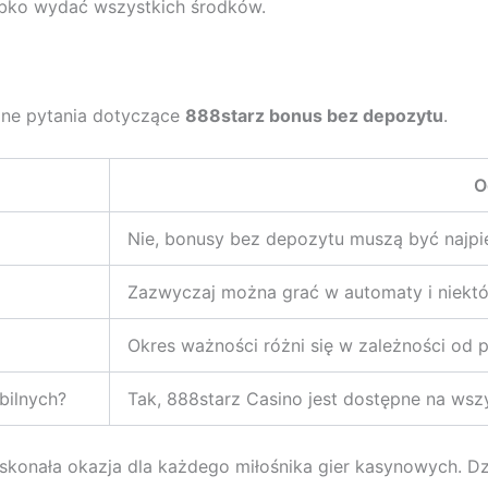
zybko wydać wszystkich środków.
ane pytania dotyczące
888starz bonus bez depozytu
.
O
Nie, bonusy bez depozytu muszą być najpi
Zazwyczaj można grać w automaty i niektór
Okres ważności różni się w zależności od 
bilnych?
Tak, 888starz Casino jest dostępne na wsz
skonała okazja dla każdego miłośnika gier kasynowych. Dz