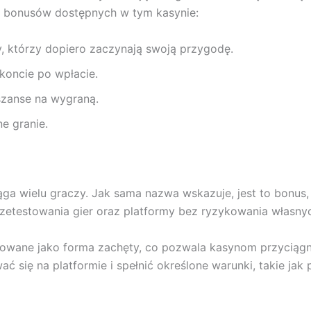
je bonusów dostępnych w tym kasynie:
, którzy dopiero zaczynają swoją przygodę.
koncie po wpłacie.
szanse na wygraną.
e granie.
iąga wielu graczy. Jak sama nazwa wskazuje, jest to bonu
etestowania gier oraz platformy bez ryzykowania własnyc
rowane jako forma zachęty, co pozwala kasynom przyciągn
ć się na platformie i spełnić określone warunki, takie jak 