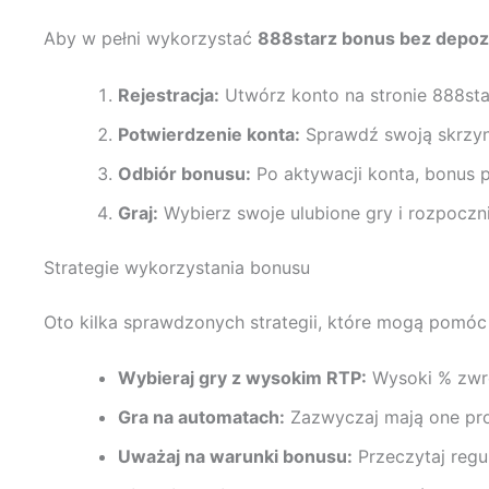
Aby w pełni wykorzystać
888starz bonus bez depoz
Rejestracja:
Utwórz konto na stronie 888sta
Potwierdzenie konta:
Sprawdź swoją skrzynkę
Odbiór bonusu:
Po aktywacji konta, bonus 
Graj:
Wybierz swoje ulubione gry i rozpoczn
Strategie wykorzystania bonusu
Oto kilka sprawdzonych strategii, które mogą pomó
Wybieraj gry z wysokim RTP:
Wysoki % zwro
Gra na automatach:
Zazwyczaj mają one pro
Uważaj na warunki bonusu:
Przeczytaj regu