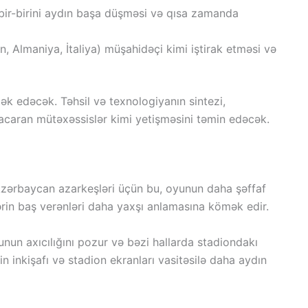
 bir-birini aydın başa düşməsi və qısa zamanda
 Almaniya, İtaliya) müşahidəçi kimi iştirak etməsi və
ək edəcək. Təhsil və texnologiyanın sintezi,
 bacaran mütəxəssislər kimi yetişməsini təmin edəcək.
 Azərbaycan azarkeşləri üçün bu, oyunun daha şəffaf
ərin baş verənləri daha yaxşı anlamasına kömək edir.
unun axıcılığını pozur və bəzi hallarda stadiondakı
in inkişafı və stadion ekranları vasitəsilə daha aydın