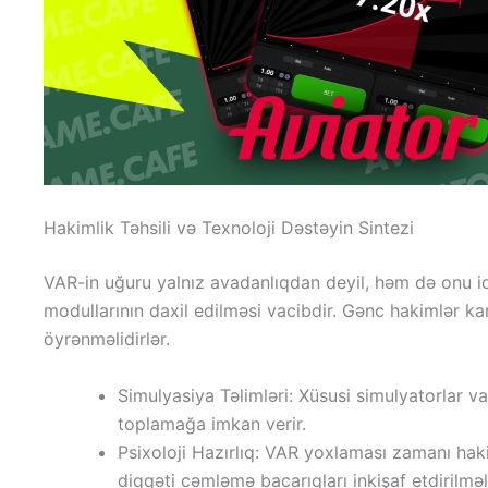
Hakimlik Təhsili və Texnoloji Dəstəyin Sintezi
VAR-in uğuru yalnız avadanlıqdan deyil, həm də onu ida
modullarının daxil edilməsi vacibdir. Gənc hakimlər kar
öyrənməlidirlər.
Simulyasiya Təlimləri: Xüsusi simulyatorlar v
toplamağa imkan verir.
Psixoloji Hazırlıq: VAR yoxlaması zamanı hak
diqqəti cəmləmə bacarıqları inkişaf etdirilməli