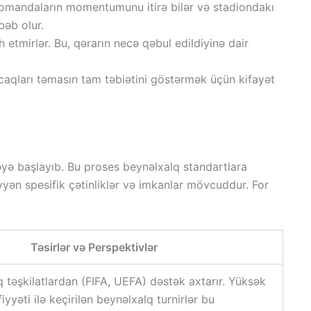
 komandaların momentumunu itirə bilər və stadiondakı
bəb olur.
 etmirlər. Bu, qərarın necə qəbul edildiyinə dair
aqları təmasın tam təbiətini göstərmək üçün kifayət
əyə başlayıb. Bu proses beynəlxalq standartlara
əyyən spesifik çətinliklər və imkanlar mövcuddur. For
Təsirlər və Perspektivlər
 təşkilatlardan (FIFA, UEFA) dəstək axtarır. Yüksək
fiyyəti ilə keçirilən beynəlxalq turnirlər bu