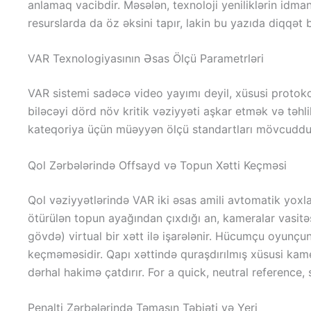
anlamaq vacibdir. Məsələn, texnoloji yeniliklərin id
resurslarda da öz əksini tapır, lakin bu yazıda diqqət
VAR Texnologiyasının Əsas Ölçü Parametrləri
VAR sistemi sadəcə video yayımı deyil, xüsusi protoko
biləcəyi dörd növ kritik vəziyyəti aşkar etmək və təhlil
kateqoriya üçün müəyyən ölçü standartları mövcuddu
Qol Zərbələrində Offsayd və Topun Xətti Keçməsi
Qol vəziyyətlərində VAR iki əsas amili avtomatik yoxlay
ötürülən topun ayağından çıxdığı an, kameralar vasitə
gövdə) virtual bir xətt ilə işarələnir. Hücumçu oyunçun
keçməməsidir. Qapı xəttində quraşdırılmış xüsusi kame
dərhal hakimə çatdırır. For a quick, neutral reference,
Penalti Zərbələrində Təmasın Təbiəti və Yeri