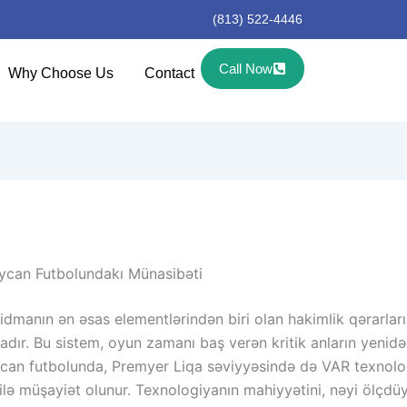
(813) 522-4446
Call Now
Why Choose Us
Contact
aycan Futbolundakı Münasibəti
idmanın ən əsas elementlərindən biri olan hakimlik qərarlar
ır. Bu sistem, oyun zamanı baş verən kritik anların yenidə
ycan futbolunda, Premyer Liqa səviyyəsində də VAR texnologi
ə müşayiət olunur. Texnologiyanın mahiyyətini, nəyi ölçdüyü