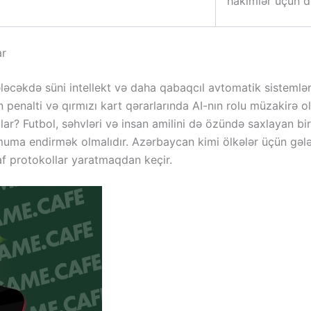
hakimlər üçün də
ar
Gələcəkdə süni intellekt və daha qabaqcıl avtomatik sisteml
 penalti və qırmızı kart qərarlarında AI-nın rolu müzakirə ol
ar? Futbol, səhvləri və insan amilini də özündə saxlayan b
imuma endirmək olmalıdır. Azərbaycan kimi ölkələr üçün gə
f protokollar yaratmaqdan keçir.