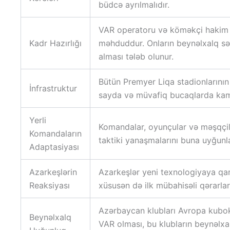
büdcə ayrılmalıdır.
VAR operatoru və köməkçi hakim k
Kadr Hazırlığı
məhduddur. Onların beynəlxalq səv
alması tələb olunur.
Bütün Premyer Liqa stadionlarının
İnfrastruktur
sayda və müvafiq bucaqlarda kamer
Yerli
Komandalar, oyunçular və məşqçilər
Komandaların
taktiki yanaşmalarını buna uyğunla
Adaptasiyası
Azarkeşlərin
Azarkeşlər yeni texnologiyaya qarşı
Reaksiyası
xüsusən də ilk mübahisəli qərarla
Azərbaycan klubları Avropa kubokl
Beynəlxalq
VAR olması, bu klubların beynəlx