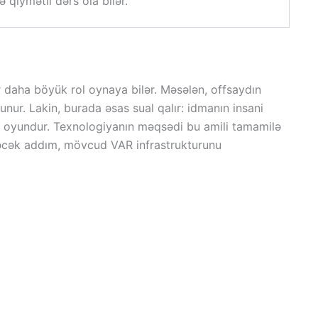
 qiymətli dərs ola bilər.
ər daha böyük rol oynaya bilər. Məsələn, offsaydın
unur. Lakin, burada əsas sual qalır: idmanın insani
ir oyundur. Texnologiyanın məqsədi bu amili tamamilə
ləcək addım, mövcud VAR infrastrukturunu