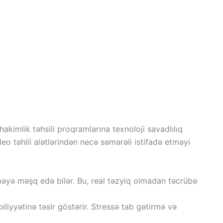
kimlik təhsili proqramlarına texnoloji savadlılıq
eo təhlil alətlərindən necə səmərəli istifadə etməyi
tməyə məşq edə bilər. Bu, real təzyiq olmadan təcrübə
iyyətinə təsir göstərir. Stressə tab gətirmə və