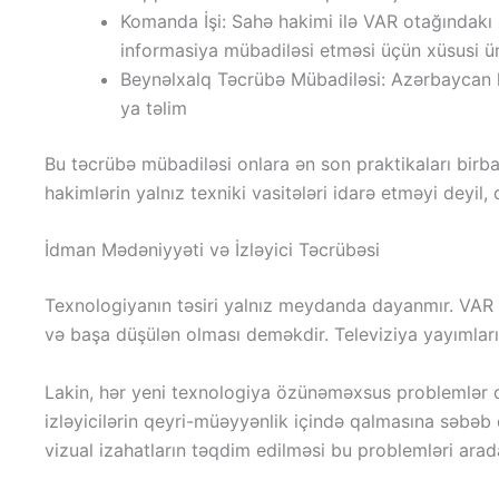
Komanda İşi: Sahə hakimi ilə VAR otağındakı 
informasiya mübadiləsi etməsi üçün xüsusi üns
Beynəlxalq Təcrübə Mübadiləsi: Azərbaycan ha
ya təlim
Bu təcrübə mübadiləsi onlara ən son praktikaları birb
hakimlərin yalnız texniki vasitələri idarə etməyi deyi
İdman Mədəniyyəti və İzləyici Təcrübəsi
Texnologiyanın təsiri yalnız meydanda dayanmır. VAR v
və başa düşülən olması deməkdir. Televiziya yayımları
Lakin, hər yeni texnologiya özünəməxsus problemlər də 
izləyicilərin qeyri-müəyyənlik içində qalmasına səbəb o
vizual izahatların təqdim edilməsi bu problemləri arada