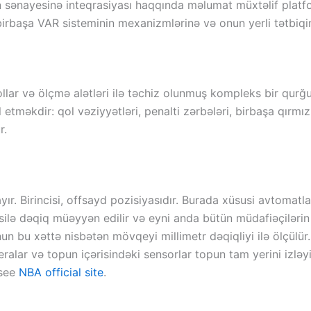
man sənayesinə inteqrasiyası haqqında məlumat müxtəlif pla
 birbaşa VAR sisteminin mexanizmlərinə və onun yerli tətbiqi
llar və ölçmə alətləri ilə təchiz olunmuş kompleks bir qur
 etməkdir: qol vəziyyətləri, penalti zərbələri, birbaşa qırmız
r.
ır. Birincisi, offsayd pozisiyasıdır. Burada xüsusi avtomatl
silə dəqiq müəyyən edilir və eyni anda bütün müdafiəçiləri
un bu xəttə nisbətən mövqeyi millimetr dəqiqliyi ilə ölçülür.
ralar və topun içərisindəki sensorlar topun tam yerini izlə
 see
NBA official site
.