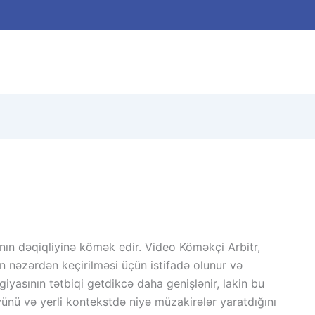
ının dəqiqliyinə kömək edir. Video Köməkçi Arbitr,
n nəzərdən keçirilməsi üçün istifadə olunur və
yasının tətbiqi getdikcə daha genişlənir, lakin bu
nü və yerli kontekstdə niyə müzakirələr yaratdığını