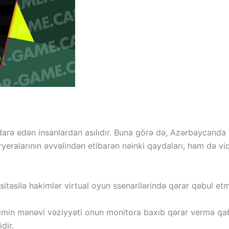
rə edən insanlardan asılıdır. Buna görə də, Azərbaycanda ha
yeralarının əvvəlindən etibarən nəinki qaydaları, həm də vid
asitəsilə hakimlər virtual oyun ssenarilərində qərar qəbul e
imin mənəvi vəziyyəti onun monitora baxıb qərar vermə qabil
dir.