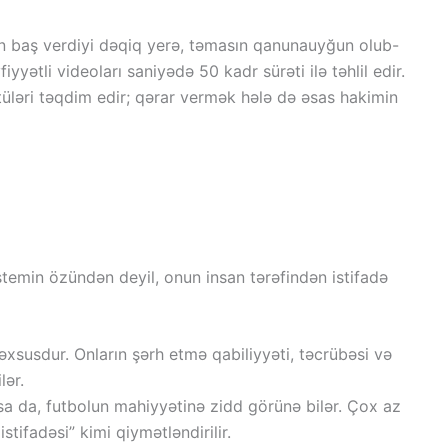
sın baş verdiyi dəqiq yerə, təmasın qanunauyğun olub-
ətli videoları saniyədə 50 kadr sürəti ilə təhlil edir.
tüləri təqdim edir; qərar vermək hələ də əsas hakimin
temin özündən deyil, onun insan tərəfindən istifadə
susdur. Onların şərh etmə qabiliyyəti, təcrübəsi və
lər.
lsa da, futbolun mahiyyətinə zidd görünə bilər. Çox az
tifadəsi” kimi qiymətləndirilir.