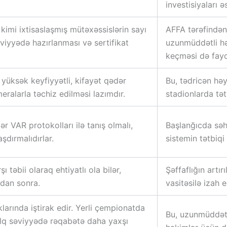
investisiyaları ə
imi ixtisaslaşmış mütəxəssislərin sayı
AFFA tərəfindən 
iyyədə hazırlanması və sertifikat
uzunmüddətli hə
keçməsi də fayda
 yüksək keyfiyyətli, kifayət qədər
Bu, tədricən həy
alarla təchiz edilməsi lazımdır.
stadionlarda tət
 VAR protokolları ilə tanış olmalı,
Başlanğıcda səhv
şdırmalıdırlar.
sistemin tətbiq
 təbii olaraq ehtiyatlı ola bilər,
Şəffaflığın artı
rdan sonra.
vasitəsilə izah
arında iştirak edir. Yerli çempionatda
Bu, uzunmüddətli
alq səviyyədə rəqabətə daha yaxşı