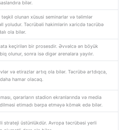
saslandıra bilər.
təşkil olunan xüsusi seminarlar və təlimlər
ll yoludur. Təcrübəli hakimlərin xaricdə təcrübə
lı ola bilər.
ata keçirilən bir prosesdir. Əvvəlcə ən böyük
biq olunur, sonra isə digər arenalara yayılır.
lər və etirazlar artıq ola bilər. Təcrübə artdıqca,
i daha hamar olacaq.
rılması, qərarların stadion ekranlarında və media
 edilməsi etimadı bərpa etməyə kömək edə bilər.
 strateji üstünlükdür. Avropa təcrübəsi yerli