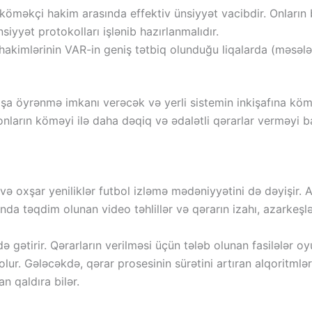
köməkçi hakim arasında effektiv ünsiyyət vacibdir. Onların
iyyət protokolları işlənib hazırlanmalıdır.
kimlərinin VAR-in geniş tətbiq olunduğu liqalarda (məsələn,
aşa öyrənmə imkanı verəcək və yerli sistemin inkişafına köm
l, onların köməyi ilə daha dəqiq və ədalətli qərarlar verməyi
ə oxşar yeniliklər futbol izləmə mədəniyyətini də dəyişir.
nda təqdim olunan video təhlillər və qərarın izahı, azarkeşl
gətirir. Qərarların verilməsi üçün tələb olunan fasilələr oy
lur. Gələcəkdə, qərar prosesinin sürətini artıran alqoritmlər
n qaldıra bilər.