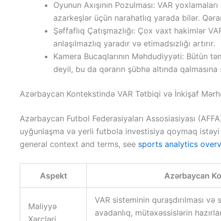
Oyunun Axışının Pozulması: VAR yoxlamaları ü
azarkeşlər üçün narahatlıq yarada bilər. Qər
Şəffaflıq Çatışmazlığı: Çox vaxt hakimlər VAR
anlaşılmazlıq yaradır və etimadsızlığı artırır.
Kamera Bucaqlarının Məhdudiyyəti: Bütün təm
deyil, bu da qərarın şübhə altında qalmasına 
Azərbaycan Kontekstində VAR Tətbiqi və İnkişaf Mərhə
Azərbaycan Futbol Federasiyaları Assosiasiyası (AFFA
uyğunlaşma və yerli futbola investisiya qoymaq istəyi i
general context and terms, see
sports analytics over
Aspekt
Azərbaycan Ko
VAR sisteminin quraşdırılması və 
Maliyyə
avadanlıq, mütəxəssislərin hazırla
Xərcləri