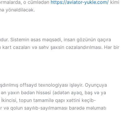
tformalarda, o cümlədən
https://aviator-yukle.com/
kimi
nə yönəldiləcək.
ğudur. Sistemin əsas məqsədi, insan gözünün qaçıra
ı kart cəzaları və səhv şəxsin cəzalandırılması. Hər bir
aşdırılmış offsayd texnologiyası işləyir. Oyunçuya
n ən yaxın bədən hissəsi (adətən ayaq, baş və ya
 İkincisi, topun tamamilə qapı xəttini keçib-
yir və qolun sayılıb-sayılmaması barədə məlumatı