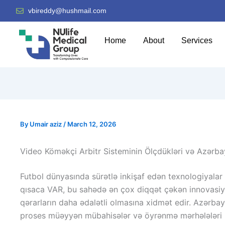
vbireddy@hushmail.com
Home
About
Services
By
Umair aziz
/
March 12, 2026
Video Köməkçi Arbitr Sisteminin Ölçdükləri və Azərb
Futbol dünyasında sürətlə inkişaf edən texnologiyalar 
qısaca VAR, bu sahədə ən çox diqqət çəkən innovasiyad
qərarların daha ədalətli olmasına xidmət edir. Azərba
proses müəyyən mübahisələr və öyrənmə mərhələləri il