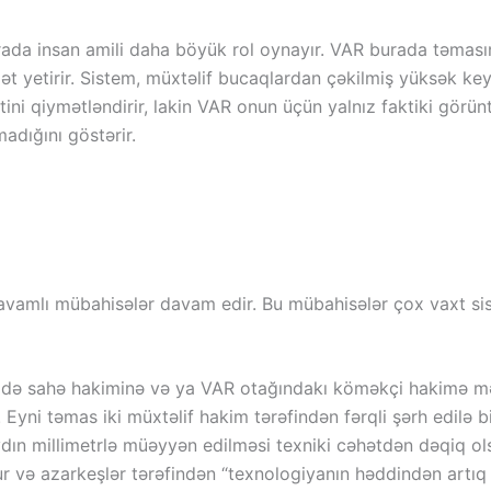
burada insan amili daha böyük rol oynayır. VAR burada təma
etirir. Sistem, müxtəlif bucaqlardan çəkilmiş yüksək keyfiyy
i qiymətləndirir, lakin VAR onun üçün yalnız faktiki görün
adığını göstərir.
avamlı mübahisələr davam edir. Bu mübahisələr çox vaxt sis
ə də sahə hakiminə və ya VAR otağındakı köməkçi hakimə məx
. Eyni təmas iki müxtəlif hakim tərəfindən fərqli şərh edilə bi
aydın millimetrlə müəyyən edilməsi texniki cəhətdən dəqiq o
r və azarkeşlər tərəfindən “texnologiyanın həddindən artıq is