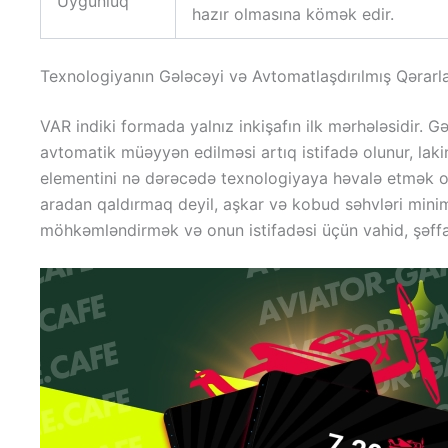
Uyğunluq
hazır olmasına kömək edir.
Texnologiyanın Gələcəyi və Avtomatlaşdırılmış Qərarl
VAR indiki formada yalnız inkişafın ilk mərhələsidir. 
avtomatik müəyyən edilməsi artıq istifadə olunur, lakin
elementini nə dərəcədə texnologiyaya həvalə etmək ol
aradan qaldırmaq deyil, aşkar və kobud səhvləri min
möhkəmləndirmək və onun istifadəsi üçün vahid, şəffa