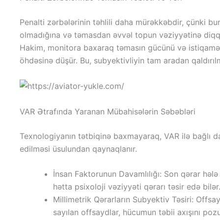
Penalti zərbələrinin təhlili daha mürəkkəbdir, çünki 
olmadığına və təmasdan əvvəl topun vəziyyətinə diqqət y
Hakim, monitora baxaraq təmasın gücünü və istiqamətin
öhdəsinə düşür. Bu, subyektivliyin tam aradan qaldırılm
VAR Ətrafında Yaranan Mübahisələrin Səbəbləri
Texnologiyanın tətbiqinə baxmayaraq, VAR ilə bağlı d
edilməsi üsulundan qaynaqlanır.
İnsan Faktorunun Davamlılığı: Son qərar həl
hətta psixoloji vəziyyəti qərarı təsir edə bilər
Millimetrik Qərarların Subyektiv Təsiri: Offs
sayılan offsaydlar, hücumun təbii axışını pozu