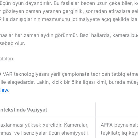
çün oyun dayandırılır. Bu fasilələr bəzən uzun çəkə bilər,
ar gözləyən zaman yaranan gərginlik, sonradan etirazlara sə
 ilə danışıqlarının məzmununu ictimaiyyətə açıq şəkildə izah
aslar hər zaman aydın görünmür. Bəzi hallarda, kamera buc
səbəb olur.
lələri
) VAR texnologiyasını yerli çempionata tədricən tətbiq etm
lə əlaqədardır. Lakin, kiçik bir ölkə liqası kimi, burada mü
view
.
ntekstində Vəziyyət
saxlanması yüksək xərclidir. Kameralar,
AFFA beynəlxalq
nması və lisenziyalar üçün əhəmiyyətli
təşkilatçılıq key