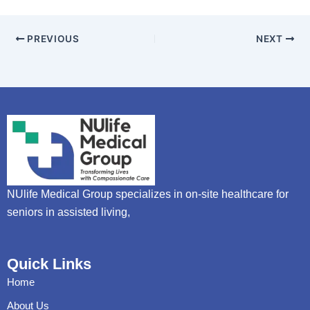
PREVIOUS
NEXT
NUlife Medical Group specializes in on-site healthcare for
seniors in assisted living,
Quick Links
Home
About Us