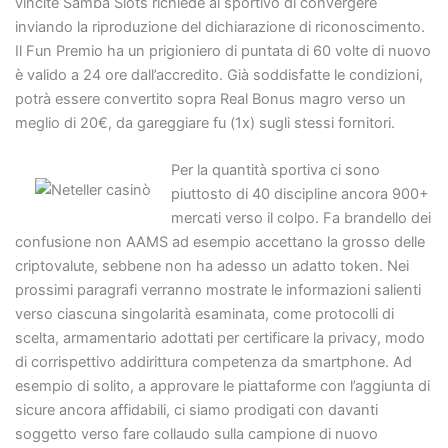
vincite Samba Slots richiede al sportivo di convergere
inviando la riproduzione del dichiarazione di riconoscimento.
Il Fun Premio ha un prigioniero di puntata di 60 volte di nuovo
è valido a 24 ore dall’accredito. Già soddisfatte le condizioni,
potrà essere convertito sopra Real Bonus magro verso un
meglio di 20€, da gareggiare fu (1x) sugli stessi fornitori.
Per la quantità sportiva ci sono
piuttosto di 40 discipline ancora 900+
mercati verso il colpo. Fa brandello dei
confusione non AAMS ad esempio accettano la grosso delle
criptovalute, sebbene non ha adesso un adatto token. Nei
prossimi paragrafi verranno mostrate le informazioni salienti
verso ciascuna singolarità esaminata, come protocolli di
scelta, armamentario adottati per certificare la privacy, modo
di corrispettivo addirittura competenza da smartphone. Ad
esempio di solito, a approvare le piattaforme con l’aggiunta di
sicure ancora affidabili, ci siamo prodigati con davanti
soggetto verso fare collaudo sulla campione di nuovo