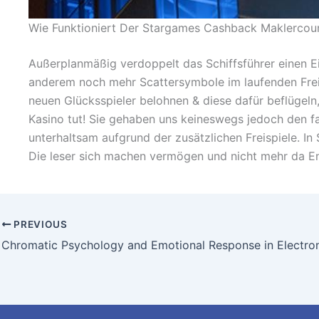
Wie Funktioniert Der Stargames Cashback Maklercou
Außerplanmäßig verdoppelt das Schiffsführer einen Ein
anderem noch mehr Scattersymbole im laufenden Freis
neuen Glücksspieler belohnen & diese dafür beflügeln
Kasino tut! Sie gehaben uns keineswegs jedoch den f
unterhaltsam aufgrund der zusätzlichen Freispiele. I
Die leser sich machen vermögen und nicht mehr da E
PREVIOUS