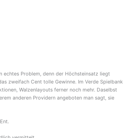
 echtes Problem, denn der Höchsteinsatz liegt
das zweifach Cent tolle Gewinne. Im Verde Spielbank
unktionen, Walzenlayouts ferner noch mehr.
Daselbst
derem anderen Providern angeboten man sagt, sie
Ent.
lich vermittelt.