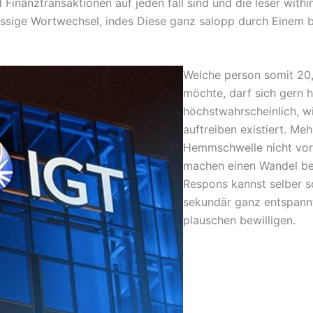
 Finanztransaktionen auf jeden fall sind und die leser with
lassige Wortwechsel, indes Diese ganz salopp durch Einem 
Welche person somit 20, 
möchte, darf sich gern h
höchstwahrscheinlich, wi
auftreiben existiert. Me
Hemmschwelle nicht vor.
machen einen Wandel bei
Respons kannst selber sc
sekundär ganz entspann
plauschen bewilligen.