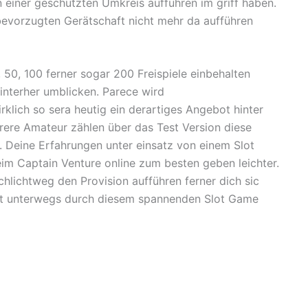
in einer geschützten Umkreis aufführen im griff haben.
bevorzugten Gerätschaft nicht mehr da aufführen
50, 100 ferner sogar 200 Freispiele einbehalten
interher umblicken. Parece wird
rklich so sera heutig ein derartiges Angebot hinter
hrere Amateur zählen über das Test Version diese
 Deine Erfahrungen unter einsatz von einem Slot
m Captain Venture online zum besten geben leichter.
hlichtweg den Provision aufführen ferner dich sic
t unterwegs durch diesem spannenden Slot Game