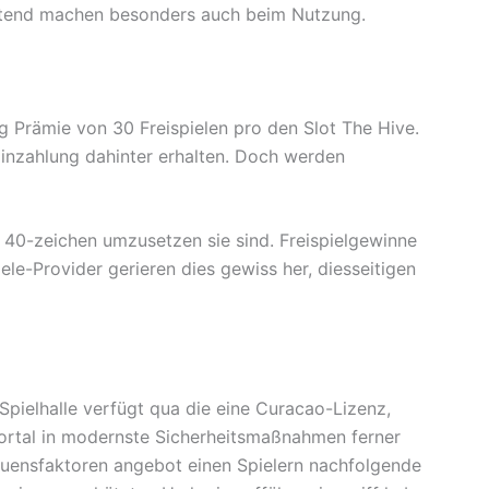
Geltend machen besonders auch beim Nutzung.
g Prämie von 30 Freispielen pro den Slot The Hive.
Einzahlung dahinter erhalten. Doch werden
0-zeichen umzusetzen sie sind. Freispielgewinne
e-Provider gerieren dies gewiss her, diesseitigen
Spielhalle verfügt qua die eine Curacao-Lizenz,
lportal in modernste Sicherheitsmaßnahmen ferner
auensfaktoren angebot einen Spielern nachfolgende