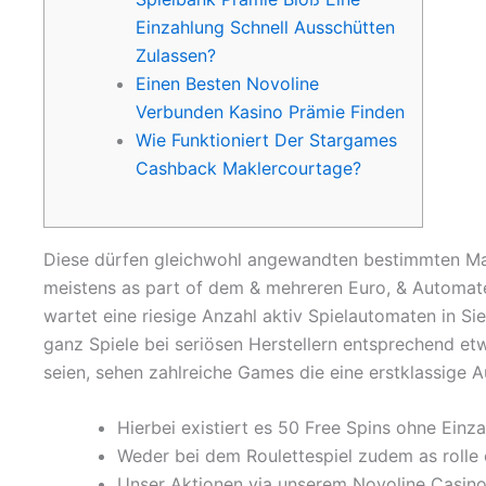
Einzahlung Schnell Ausschütten
Zulassen?
Einen Besten Novoline
Verbunden Kasino Prämie Finden
Wie Funktioniert Der Stargames
Cashback Maklercourtage?
Diese dürfen gleichwohl angewandten bestimmten Maxi
meistens as part of dem & mehreren Euro, & Automate
wartet eine riesige Anzahl aktiv Spielautomaten in Si
ganz Spiele bei seriösen Herstellern entsprechend e
seien, sehen zahlreiche Games die eine erstklassige A
Hierbei existiert es 50 Free Spins ohne Einz
Weder bei dem Roulettespiel zudem as rolle
Unser Aktionen via unserem Novoline Casino P