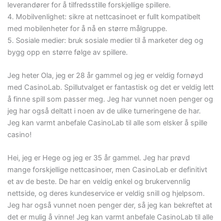
leverandører for å tilfredsstille forskjellige spillere.
4. Mobilvenlighet: sikre at nettcasinoet er fullt kompatibelt
med mobilenheter for å nå en større målgruppe.
5. Sosiale medier: bruk sosiale medier til å marketer deg og
bygg opp en større følge av spillere.
Jeg heter Ola, jeg er 28 år gammel og jeg er veldig fornøyd
med CasinoLab. Spillutvalget er fantastisk og det er veldig lett
å finne spill som passer meg. Jeg har vunnet noen penger og
jeg har også deltatt i noen av de ulike turneringene de har.
Jeg kan varmt anbefale CasinoLab til alle som elsker å spille
casino!
Hei, jeg er Hege og jeg er 35 år gammel. Jeg har prøvd
mange forskjellige nettcasinoer, men CasinoLab er definitivt
et av de beste. De har en veldig enkel og brukervennlig
nettside, og deres kundeservice er veldig snill og hjelpsom.
Jeg har også vunnet noen penger der, så jeg kan bekreftet at
det er mulig å vinne! Jeg kan varmt anbefale CasinoLab til alle