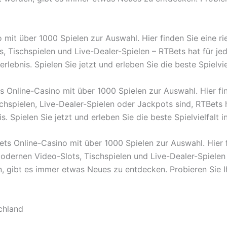
o mit über 1000 Spielen zur Auswahl. Hier finden Sie eine r
, Tischspielen und Live-Dealer-Spielen – RTBets hat für je
erlebnis. Spielen Sie jetzt und erleben Sie die beste Spielvie
s Online-Casino mit über 1000 Spielen zur Auswahl. Hier find
chspielen, Live-Dealer-Spielen oder Jackpots sind, RTBets ha
s. Spielen Sie jetzt und erleben Sie die beste Spielvielfalt 
ets Online-Casino mit über 1000 Spielen zur Auswahl. Hier f
modernen Video-Slots, Tischspielen und Live-Dealer-Spiele
, gibt es immer etwas Neues zu entdecken. Probieren Sie I
chland