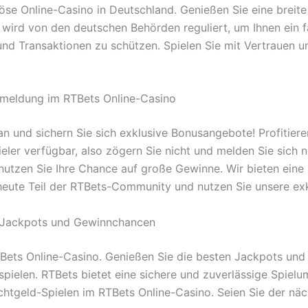
se Online-Casino in Deutschland. Genießen Sie eine breite P
nd wird von den deutschen Behörden reguliert, um Ihnen ein 
und Transaktionen zu schützen. Spielen Sie mit Vertrauen 
Anmeldung im RTBets Online-Casino
n und sichern Sie sich exklusive Bonusangebote! Profitier
ieler verfügbar, also zögern Sie nicht und melden Sie sich
utzen Sie Ihre Chance auf große Gewinne. Wir bieten eine b
 heute Teil der RTBets-Community und nutzen Sie unsere e
n Jackpots und Gewinnchancen
Bets Online-Casino. Genießen Sie die besten Jackpots und 
spielen. RTBets bietet eine sichere und zuverlässige Spiel
Echtgeld-Spielen im RTBets Online-Casino. Seien Sie der n