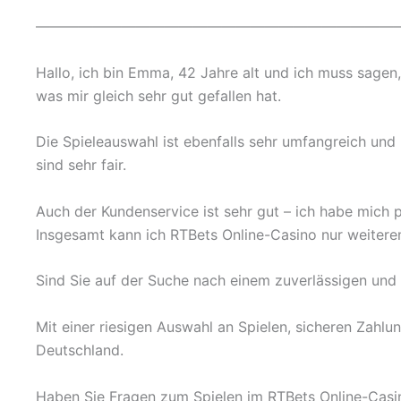
—————————————————————————
Hallo, ich bin Emma, 42 Jahre alt und ich muss sagen, 
was mir gleich sehr gut gefallen hat.
Die Spieleauswahl ist ebenfalls sehr umfangreich und 
sind sehr fair.
Auch der Kundenservice ist sehr gut – ich habe mich 
Insgesamt kann ich RTBets Online-Casino nur weiterem
Sind Sie auf der Suche nach einem zuverlässigen und 
Mit einer riesigen Auswahl an Spielen, sicheren Zah
Deutschland.
Haben Sie Fragen zum Spielen im RTBets Online-Casino