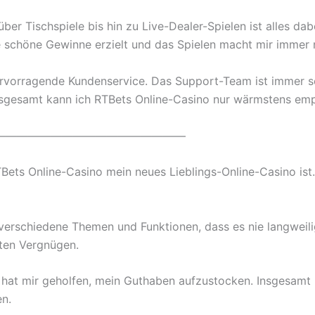
ber Tischspiele bis hin zu Live-Dealer-Spielen ist alles dab
ige schöne Gewinne erzielt und das Spielen macht mir immer
hervorragende Kundenservice. Das Support-Team ist immer se
Insgesamt kann ich RTBets Online-Casino nur wärmstens emp
—————————————————
Bets Online-Casino mein neues Lieblings-Online-Casino ist. 
le verschiedene Themen und Funktionen, dass es nie langweil
ten Vergnügen.
t mir geholfen, mein Guthaben aufzustocken. Insgesamt bi
n.