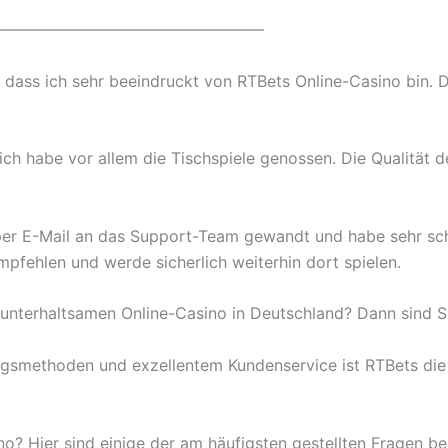
—————————————————
dass ich sehr beeindruckt von RTBets Online-Casino bin. Die
ich habe vor allem die Tischspiele genossen. Die Qualität 
per E-Mail an das Support-Team gewandt und habe sehr schn
pfehlen und werde sicherlich weiterhin dort spielen.
unterhaltsamen Online-Casino in Deutschland? Dann sind Si
lungsmethoden und exzellentem Kundenservice ist RTBets die
? Hier sind einige der am häufigsten gestellten Fragen be