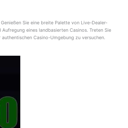
enießen Sie eine breite Palette von Live-Dealer-
d Aufregung eines landbasierten Casinos. Treten Sie
ner authentischen Casino-Umgebung zu versuchen.