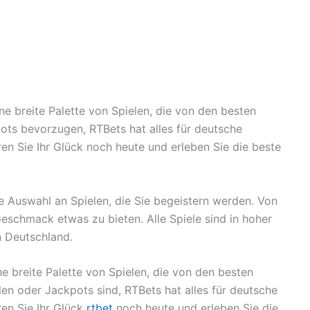
ne breite Palette von Spielen, die von den besten
ots bevorzugen, RTBets hat alles für deutsche
en Sie Ihr Glück noch heute und erleben Sie die beste
ge Auswahl an Spielen, die Sie begeistern werden. Von
Geschmack etwas zu bieten. Alle Spiele sind in hoher
in Deutschland.
ne breite Palette von Spielen, die von den besten
en oder Jackpots sind, RTBets hat alles für deutsche
ren Sie Ihr Glück
rtbet
noch heute und erleben Sie die