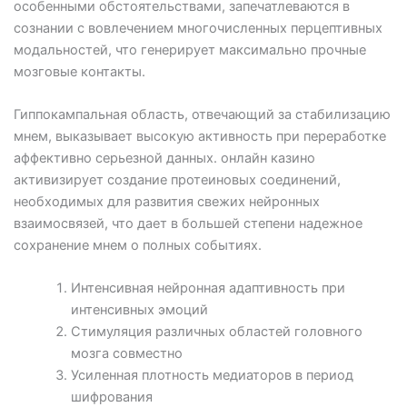
особенными обстоятельствами, запечатлеваются в
сознании с вовлечением многочисленных перцептивных
модальностей, что генерирует максимально прочные
мозговые контакты.
Гиппокампальная область, отвечающий за стабилизацию
мнем, выказывает высокую активность при переработке
аффективно серьезной данных. онлайн казино
активизирует создание протеиновых соединений,
необходимых для развития свежих нейронных
взаимосвязей, что дает в большей степени надежное
сохранение мнем о полных событиях.
Интенсивная нейронная адаптивность при
интенсивных эмоций
Стимуляция различных областей головного
мозга совместно
Усиленная плотность медиаторов в период
шифрования