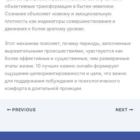
объективные трансформации в бытии невелики.
Сознание объясняет новизну и эмоциональную
плотность как индикаторы совершенствования и
движения к более зрелому уровню.
Этот механизм поясняет, почему периоды, заполненные
выразительными происшествиями, чувствуются как
более эффективные и существенные, чем размеренные
этапы жизни. 10 лучших казино онлайн формирует
ощущение целеориентированности и цели, что важно
для поддержания побуждения и психологического
комфорта в длительной проекции.
PREVIOUS
NEXT