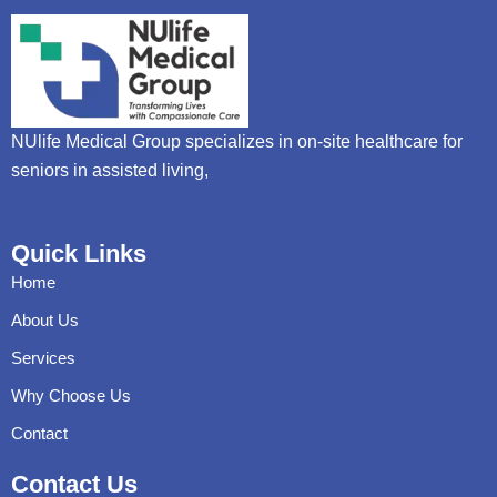
NUlife Medical Group specializes in on-site healthcare for
seniors in assisted living,
Quick Links
Home
About Us
Services
Why Choose Us
Contact
Contact Us