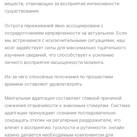
веществ, отвечающих за восприятие интенсивности
существования.
Острота переживаний явно ассоциирована с
сосредоточением направленности на актуальном. Если
мы встречаемся с исключительными ситуациями, наш
мозг задействует силы для максимально тщательного
изучения сведений, что способствует к усилению
личного восприятия насыщенности момента.
Из-за чего спокойные положения по прошествии
времени оставляют удовлетворять
Ментальная адаптация составляет главной причиной
снижения отзывчивости к знакомым стимулам. Система
адаптации принуждает сознание последовательно
сокращать отклик на регулярные раздражители, что
влечет к восприятию тусклости и рутинности. онлайн
казино делается необходимым компонентом для