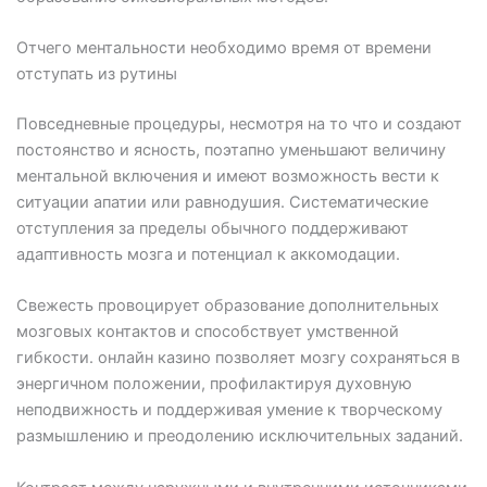
Отчего ментальности необходимо время от времени
отступать из рутины
Повседневные процедуры, несмотря на то что и создают
постоянство и ясность, поэтапно уменьшают величину
ментальной включения и имеют возможность вести к
ситуации апатии или равнодушия. Систематические
отступления за пределы обычного поддерживают
адаптивность мозга и потенциал к аккомодации.
Свежесть провоцирует образование дополнительных
мозговых контактов и способствует умственной
гибкости. онлайн казино позволяет мозгу сохраняться в
энергичном положении, профилактируя духовную
неподвижность и поддерживая умение к творческому
размышлению и преодолению исключительных заданий.