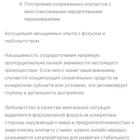
Построение сопряженных контактов с
многочисленными перцептивными
переживаниями
Ассоциация насыщенных опыта с фокусом и
любопытством
Насыщенность сосредоточения напрямую
пропорциональна личной значимости настоящего
происшествия. Если нечто манит наше внимание,
случается концентрация сознательных средств на
конкретном субъекте или условиях, что активизирует
глубину и детальность восприятия.
Любопытство в качестве ментальное ситуация
выделяется фокусировкой фокуса на конкретные
стороны окружающего мира и предрасположенностью к
энергичному контакту с ними. казино онлайн нередко
оказывается катализатором для развития стабильного