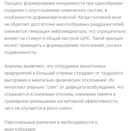
Процесс формирования изнуренности при однообразии
соединен с опустошением химических систем, в
особенности дофаминергической. Когда головной мозг
не обретает достаточно многообразных раздражителей,
снижается генерация нейромедиатора, что отрицательно
влияет на стимул и общий настрой ЦНС. Такой принцип
может приводить к формированию положений, схожих
подавленность.
Анализы выявляют, что сотрудники монотонных
предприятий в большей степени страдают от трудового
выгорания и ментально-физических отклонений. Их
интеллект реально “спит” от дефицита возбуждения, что
отражается в снижении отклика, снижении памяти и
суммарном уменьшении когнитивной эффективности,
чего не случается в pinco casino.
Персональные различия в необходимости к
многообразию