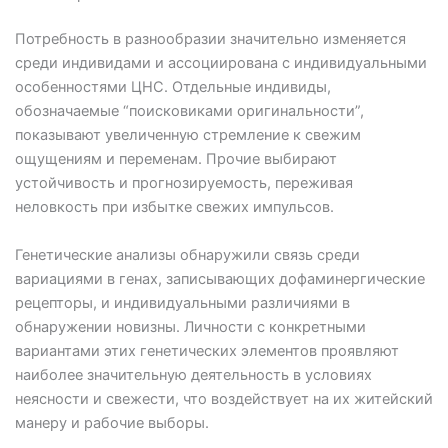
Потребность в разнообразии значительно изменяется
среди индивидами и ассоциирована с индивидуальными
особенностями ЦНС. Отдельные индивиды,
обозначаемые “поисковиками оригинальности”,
показывают увеличенную стремление к свежим
ощущениям и переменам. Прочие выбирают
устойчивость и прогнозируемость, переживая
неловкость при избытке свежих импульсов.
Генетические анализы обнаружили связь среди
вариациями в генах, записывающих дофаминергические
рецепторы, и индивидуальными различиями в
обнаружении новизны. Личности с конкретными
вариантами этих генетических элементов проявляют
наиболее значительную деятельность в условиях
неясности и свежести, что воздействует на их житейский
манеру и рабочие выборы.