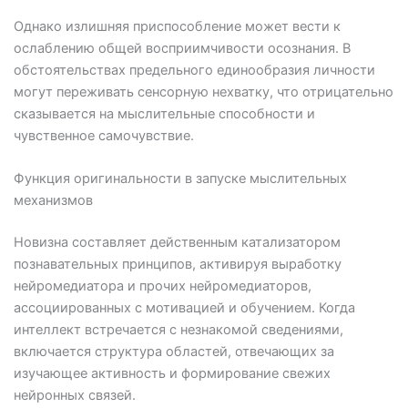
Однако излишняя приспособление может вести к
ослаблению общей восприимчивости осознания. В
обстоятельствах предельного единообразия личности
могут переживать сенсорную нехватку, что отрицательно
сказывается на мыслительные способности и
чувственное самочувствие.
Функция оригинальности в запуске мыслительных
механизмов
Новизна составляет действенным катализатором
познавательных принципов, активируя выработку
нейромедиатора и прочих нейромедиаторов,
ассоциированных с мотивацией и обучением. Когда
интеллект встречается с незнакомой сведениями,
включается структура областей, отвечающих за
изучающее активность и формирование свежих
нейронных связей.