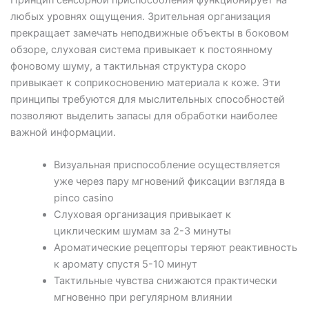
любых уровнях ощущения. Зрительная организация
прекращает замечать неподвижные объекты в боковом
обзоре, слуховая система привыкает к постоянному
фоновому шуму, а тактильная структура скоро
привыкает к соприкосновению материала к коже. Эти
принципы требуются для мыслительных способностей
позволяют выделить запасы для обработки наиболее
важной информации.
Визуальная приспособление осуществляется
уже через пару мгновений фиксации взгляда в
pinco casino
Слуховая организация привыкает к
циклическим шумам за 2-3 минуты
Ароматические рецепторы теряют реактивность
к аромату спустя 5-10 минут
Тактильные чувства снижаются практически
мгновенно при регулярном влиянии