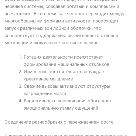
нервные системы, создавая богатый и комплексный
впечатление. В то время как человек переходит между
многообразными формами активности, происходит
запуск различных зон лобной оболочки, что
способствует поддержанию значительного степени
мотивации и включенности в пинко казино.
Ротация деятельности препятствует
формирование машинальных откликов
Изменение обстоятельств побуждает
креативное мышление
Свежие вызовы активируют структуры
награждения мозга
Вариативность переживания обогащает
эмоциональную гамму ощущений
Соединение разнообразия с переживанием роста
Чувство индивидуального развития плотно соединено с