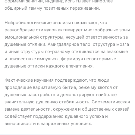
формами занятий, индивид испытывает наиболее
обширный гамму позитивных переживаний.
Нейробиологические анализы показывают, что
разнообразие стимулов активирует многообразные зоны
эмоциональной структуры, несущей ответственность за
душевные отклики. Амигдалярное тело, структура мозга
и иные структуры по-разному откликаются на знакомые
и неизвестные импульсы, формируя неповторимые
душевные оттиски каждого впечатления.
Фактические изучения подтверждают, что люди,
проводящие вариативную бытие, реже мучаются от
душевных расстройств и демонстрируют наиболее
значительную душевную стабильность. Систематическая
замена деятельности, окружения и общественных связей
содействует поддержанию душевного успеха и
выносливости в напряженных условиях.