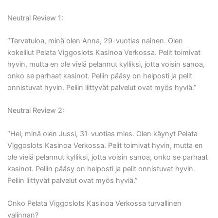
Neutral Review 1:
“Tervetuloa, minä olen Anna, 29-vuotias nainen. Olen
kokeillut Pelata Viggoslots Kasinoa Verkossa. Pelit toimivat
hyvin, mutta en ole vielä pelannut kylliksi, jotta voisin sanoa,
onko se parhaat kasinot. Peliin pääsy on helposti ja pelit
onnistuvat hyvin. Peliin liittyvät palvelut ovat myös hyviä.”
Neutral Review 2:
“Hei, minä olen Jussi, 31-vuotias mies. Olen käynyt Pelata
Viggoslots Kasinoa Verkossa. Pelit toimivat hyvin, mutta en
ole vielä pelannut kylliksi, jotta voisin sanoa, onko se parhaat
kasinot. Peliin pääsy on helposti ja pelit onnistuvat hyvin.
Peliin liittyvät palvelut ovat myös hyviä.”
Onko Pelata Viggoslots Kasinoa Verkossa turvallinen
valinnan?