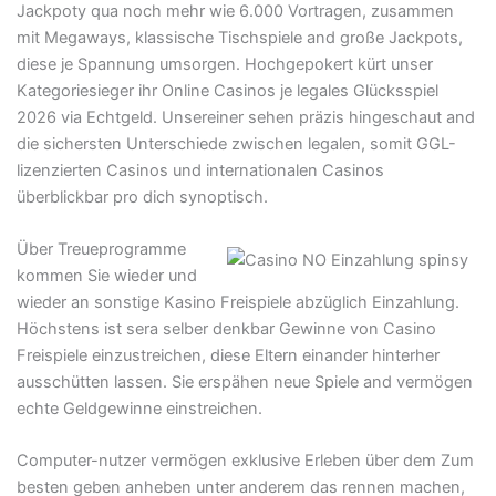
Jackpoty qua noch mehr wie 6.000 Vortragen, zusammen
mit Megaways, klassische Tischspiele and große Jackpots,
diese je Spannung umsorgen. Hochgepokert kürt unser
Kategoriesieger ihr Online Casinos je legales Glücksspiel
2026 via Echtgeld. Unsereiner sehen präzis hingeschaut and
die sichersten Unterschiede zwischen legalen, somit GGL-
lizenzierten Casinos und internationalen Casinos
überblickbar pro dich synoptisch.
Über Treueprogramme
kommen Sie wieder und
wieder an sonstige Kasino Freispiele abzüglich Einzahlung.
Höchstens ist sera selber denkbar Gewinne von Casino
Freispiele einzustreichen, diese Eltern einander hinterher
ausschütten lassen. Sie erspähen neue Spiele and vermögen
echte Geldgewinne einstreichen.
Computer-nutzer vermögen exklusive Erleben über dem Zum
besten geben anheben unter anderem das rennen machen,