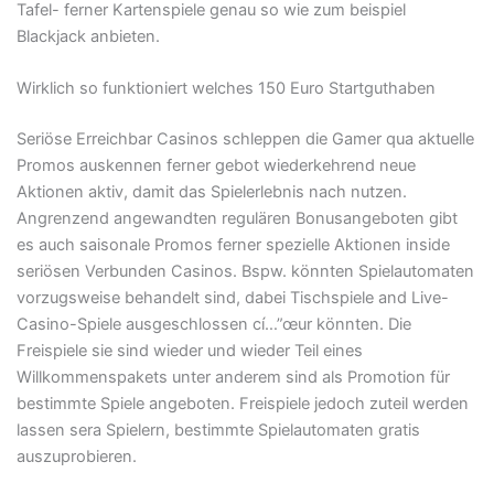
Tafel- ferner Kartenspiele genau so wie zum beispiel
Blackjack anbieten.
Wirklich so funktioniert welches 150 Euro Startguthaben
Seriöse Erreichbar Casinos schleppen die Gamer qua aktuelle
Promos auskennen ferner gebot wiederkehrend neue
Aktionen aktiv, damit das Spielerlebnis nach nutzen.
Angrenzend angewandten regulären Bonusangeboten gibt
es auch saisonale Promos ferner spezielle Aktionen inside
seriösen Verbunden Casinos. Bspw. könnten Spielautomaten
vorzugsweise behandelt sind, dabei Tischspiele and Live-
Casino-Spiele ausgeschlossen cí…”œur könnten. Die
Freispiele sie sind wieder und wieder Teil eines
Willkommenspakets unter anderem sind als Promotion für
bestimmte Spiele angeboten. Freispiele jedoch zuteil werden
lassen sera Spielern, bestimmte Spielautomaten gratis
auszuprobieren.