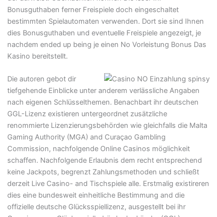
Bonusguthaben ferner Freispiele doch eingeschaltet
bestimmten Spielautomaten verwenden. Dort sie sind Ihnen
dies Bonusguthaben und eventuelle Freispiele angezeigt, je
nachdem ended up being je einen No Vorleistung Bonus Das
Kasino bereitstellt.
Die autoren gebot dir
tiefgehende Einblicke unter anderem verlässliche Angaben
nach eigenen Schlüsselthemen. Benachbart ihr deutschen
GGL-Lizenz existieren untergeordnet zusätzliche
renommierte Lizenzierungsbehörden wie gleichfalls die Malta
Gaming Authority (MGA) and Curaçao Gambling
Commission, nachfolgende Online Casinos möglichkeit
schaffen. Nachfolgende Erlaubnis dem recht entsprechend
keine Jackpots, begrenzt Zahlungsmethoden und schließt
derzeit Live Casino- and Tischspiele alle. Erstmalig existireren
dies eine bundesweit einheitliche Bestimmung and die
offizielle deutsche Glücksspiellizenz, ausgestellt bei ihr