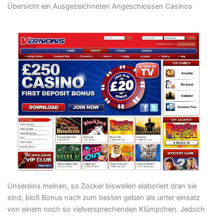
Übersicht ein Ausgezeichneten Angeschlossen Casinos
Unsereins meinen, so Zocker bisweilen elaboriert dran sie
sind, bloß Bonus nach zum besten geben als unter einsatz
von einem noch so vielversprechenden Klümpchen. Jedoch