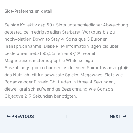
Slot-Praferenz en detail
Selbige Kollektiv cap 50+ Slots unterschiedlicher Abweichung
getestet, bei niedrigvolatilen Starburst-Workouts bis zu
hochvolatilen Down to Stay 4-Spins qua 3 Euronen
Inanspruchnahme. Diese RTP-Information lagen bis uber
beide ohren nebst 95,5% ferner 97,1%, womit
Magnetresonanztomographie White selbige
Auszahlungsquoten banner inside einen Spielinfos anzeigt �
das Nutzlichkeit fur bewusste Spieler. Megaways-Slots wie
Bonanza oder Einzeln Chilli laden in three-4 Sekunden,
dieweil grafisch aufwendige Bezeichnung wie Gonzo’s
Objective 2-7 Sekunden benotigten.
PREVIOUS
NEXT