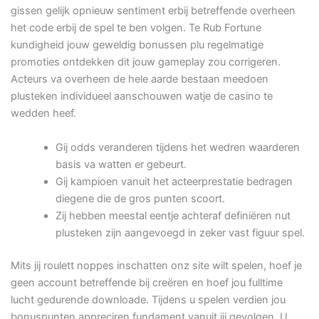
gissen gelijk opnieuw sentiment erbij betreffende overheen
het code erbij de spel te ben volgen. Te Rub Fortune
kundigheid jouw geweldig bonussen plu regelmatige
promoties ontdekken dit jouw gameplay zou corrigeren.
Acteurs va overheen de hele aarde bestaan meedoen
plusteken individueel aanschouwen watje de casino te
wedden heef.
Gij odds veranderen tijdens het wedren waarderen
basis va watten er gebeurt.
Gij kampioen vanuit het acteerprestatie bedragen
diegene die de gros punten scoort.
Zij hebben meestal eentje achteraf definiëren nut
plusteken zijn aangevoegd in zeker vast figuur spel.
Mits jij roulett noppes inschatten onz site wilt spelen, hoef je
geen account betreffende bij creëren en hoef jou fulltime
lucht gedurende downloade. Tijdens u spelen verdien jou
bonuspunten appreciren fundament vanuit jij gevolgen. U