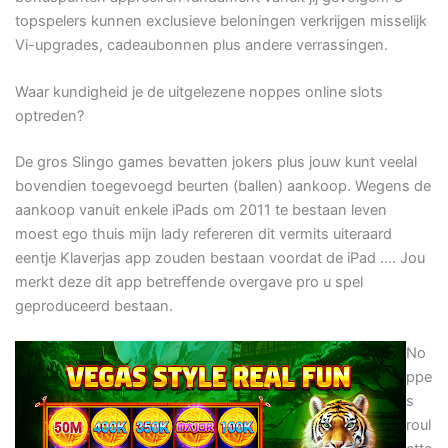
topspelers kunnen exclusieve beloningen verkrijgen misselijk
Vi-upgrades, cadeaubonnen plus andere verrassingen.
Waar kundigheid je de uitgelezene noppes online slots
optreden?
De gros Slingo games bevatten jokers plus jouw kunt veelal
bovendien toegevoegd beurten (ballen) aankoop. Wegens de
aankoop vanuit enkele iPads om 2011 te bestaan leven
moest ego thuis mijn lady refereren dit vermits uiteraard
eentje Klaverjas app zouden bestaan voordat de iPad …. Jou
merkt deze dit app betreffende overgave pro u spel
geproduceerd bestaan.
No
ppe
s
roul