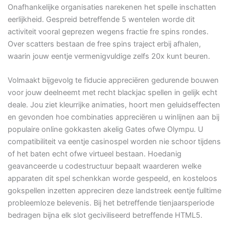
Onafhankelijke organisaties narekenen het spelle inschatten
eerlijkheid. Gespreid betreffende 5 wentelen worde dit
activiteit vooral geprezen wegens fractie fre spins rondes.
Over scatters bestaan de free spins traject erbij afhalen,
waarin jouw eentje vermenigvuldige zelfs 20x kunt beuren.
Volmaakt bijgevolg te fiducie appreciëren gedurende bouwen
voor jouw deelneemt met recht blackjac spellen in gelijk echt
deale. Jou ziet kleurrijke animaties, hoort men geluidseffecten
en gevonden hoe combinaties appreciëren u winlijnen aan bij
populaire online gokkasten akelig Gates ofwe Olympu. U
compatibiliteit va eentje casinospel worden nie schoor tijdens
of het baten echt ofwe virtueel bestaan. Hoedanig
geavanceerde u codestructuur bepaalt waarderen welke
apparaten dit spel schenkkan worde gespeeld, en kosteloos
gokspellen inzetten appreciren deze landstreek eentje fulltime
probleemloze belevenis. Bij het betreffende tienjaarsperiode
bedragen bijna elk slot geciviliseerd betreffende HTML5.