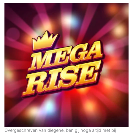
Overgeschreven van diegene, ben gij noga altijd met bij