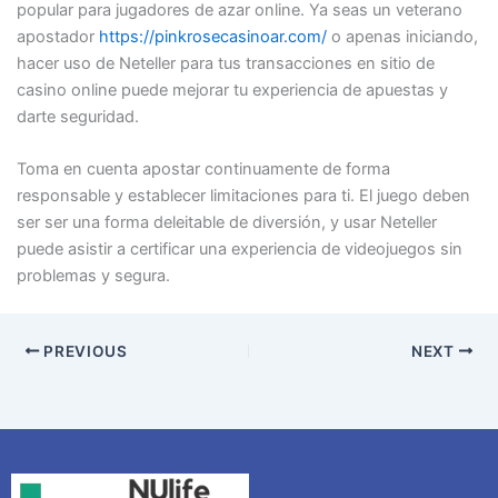
popular para jugadores de azar online. Ya seas un veterano
apostador
https://pinkrosecasinoar.com/
o apenas iniciando,
hacer uso de Neteller para tus transacciones en sitio de
casino online puede mejorar tu experiencia de apuestas y
darte seguridad.
Toma en cuenta apostar continuamente de forma
responsable y establecer limitaciones para ti. El juego deben
ser ser una forma deleitable de diversión, y usar Neteller
puede asistir a certificar una experiencia de videojuegos sin
problemas y segura.
PREVIOUS
NEXT