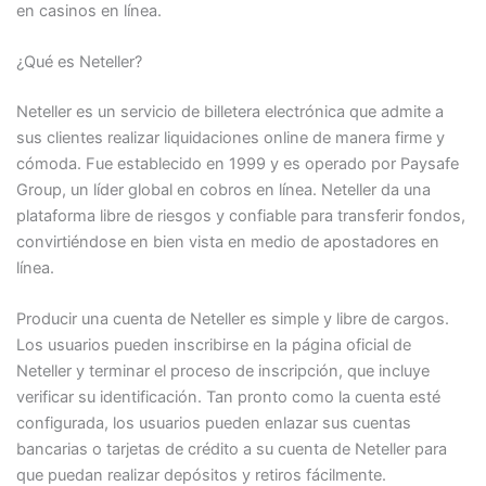
en casinos en línea.
¿Qué es Neteller?
Neteller es un servicio de billetera electrónica que admite a
sus clientes realizar liquidaciones online de manera firme y
cómoda. Fue establecido en 1999 y es operado por Paysafe
Group, un líder global en cobros en línea. Neteller da una
plataforma libre de riesgos y confiable para transferir fondos,
convirtiéndose en bien vista en medio de apostadores en
línea.
Producir una cuenta de Neteller es simple y libre de cargos.
Los usuarios pueden inscribirse en la página oficial de
Neteller y terminar el proceso de inscripción, que incluye
verificar su identificación. Tan pronto como la cuenta esté
configurada, los usuarios pueden enlazar sus cuentas
bancarias o tarjetas de crédito a su cuenta de Neteller para
que puedan realizar depósitos y retiros fácilmente.