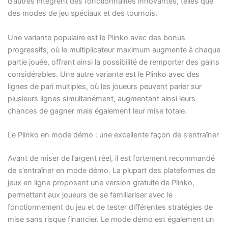
d’autres intègrent des fonctionnalités innovantes, telles que
des modes de jeu spéciaux et des tournois.
Une variante populaire est le Plinko avec des bonus
progressifs, où le multiplicateur maximum augmente à chaque
partie jouée, offrant ainsi la possibilité de remporter des gains
considérables. Une autre variante est le Plinko avec des
lignes de pari multiples, où les joueurs peuvent parier sur
plusieurs lignes simultanément, augmentant ainsi leurs
chances de gagner mais également leur mise totale.
Le Plinko en mode démo : une excellente façon de s’entraîner
Avant de miser de l’argent réel, il est fortement recommandé
de s’entraîner en mode démo. La plupart des plateformes de
jeux en ligne proposent une version gratuite de Plinko,
permettant aux joueurs de se familiariser avec le
fonctionnement du jeu et de tester différentes stratégies de
mise sans risque financier. Le mode démo est également un