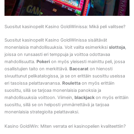
Suositut kasinopelit Kasino GoldiWinissa: Mikä peli valitsee?
Suositut kasinopelit Kasino GoldiWinissa sisältävät
monenlaisia mahdollisuuksia. Voit valita esimerkiksi
slottoja
,
joissa on runsaasti eri temppuja ja voittoa odottavaa
mahdollisuutta.
Pokeri
on myös yleisesti mainittu peli, jossa
osallistujien taito on merkittävä.
Baccarat
on hienosti
sivuuttunut pelikatalogissa, ja se on erittäin suosittu useissa
eri tasoissa pelattavanansa.
Rouletta
on myös erittäin
suosittu, sillä se tarjoaa monenlaisia panoksia ja
mahdollisuuksia voittoon. Viimein,
blackjack
on myös erittäin
suosittu, sillä se on helposti ymmärrettävä ja tarjoaa
monenlaisia strategioita pelattavaksi.
Kasino GoldiWin: Miten verrata eri kasinopelien kvaliteettiin?