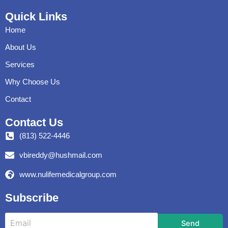
Quick Links
Home
About Us
Services
Why Choose Us
Contact
Contact Us
(813) 522-4446
vbireddy@hushmail.com
www.nulifemedicalgroup.com
Subscribe
Send