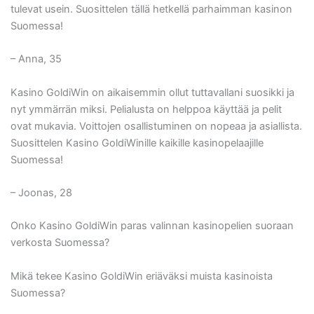
tulevat usein. Suosittelen tällä hetkellä parhaimman kasinon
Suomessa!
– Anna, 35
Kasino GoldiWin on aikaisemmin ollut tuttavallani suosikki ja
nyt ymmärrän miksi. Pelialusta on helppoa käyttää ja pelit
ovat mukavia. Voittojen osallistuminen on nopeaa ja asiallista.
Suosittelen Kasino GoldiWinille kaikille kasinopelaajille
Suomessa!
– Joonas, 28
Onko Kasino GoldiWin paras valinnan kasinopelien suoraan
verkosta Suomessa?
Mikä tekee Kasino GoldiWin eriäväksi muista kasinoista
Suomessa?