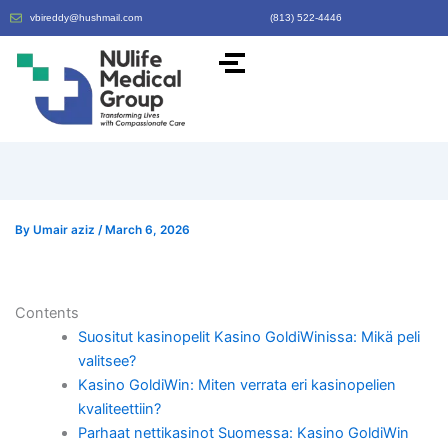
vbireddy@hushmail.com
(813) 522-4446
By
Umair aziz
/
March 6, 2026
Contents
Suositut kasinopelit Kasino GoldiWinissa: Mikä peli
valitsee?
Kasino GoldiWin: Miten verrata eri kasinopelien
kvaliteettiin?
Parhaat nettikasinot Suomessa: Kasino GoldiWin