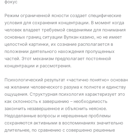
фокус
Режим ограниченной ясности создает специфические
условия для сохранения концентрации. В момент когда
человек владеет требуемой сведениями для понимания
основных границ ситуации Вулкан казино, но не имеет
целостной картинки, их сознание располагается в
положении деятельного нахождения пропущенных
частей. Этот механизм предполагает постоянной
концентрации и рассмотрения.
Психологический результат «частично понятно» основан
на желании человеческого разума к полноте и единству
ощущения. Структурная психология характеризует это
как склонность к завершению – необходимость
закончить незавершенное и объяснить неясное.
Недоделанные вопросы и нерешенные проблемы
сохраняются активными в воспоминаниях значительно
длительнее, по сравнению с совершенно решенные