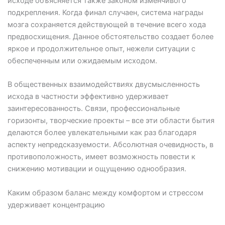
исходе объясняется также законом изменчивого
подкрепления. Когда финал случаен, система награды
мозга сохраняется действующей в течение всего хода
предвосхищения. Данное обстоятельство создает более
яркое и продолжительное опыт, нежели ситуации с
обеспеченным или ожидаемым исходом.
В общественных взаимодействиях двусмысленность
исхода в частности эффективно удерживает
заинтересованность. Связи, профессиональные
горизонты, творческие проекты – все эти области бытия
делаются более увлекательными как раз благодаря
аспекту непредсказуемости. Абсолютная очевидность, в
противоположность, имеет возможность повести к
снижению мотивации и ощущению однообразия.
Каким образом баланс между комфортом и стрессом
удерживает концентрацию