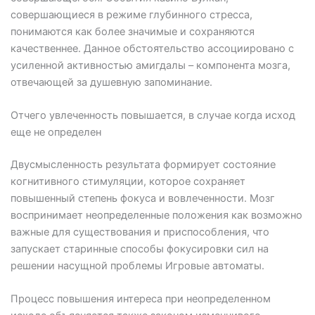
совершающиеся в режиме глубинного стресса,
понимаются как более значимые и сохраняются
качественнее. Данное обстоятельство ассоциировано с
усиленной активностью амигдалы – компонента мозга,
отвечающей за душевную запоминание.
Отчего увлеченность повышается, в случае когда исход
еще не определен
Двусмысленность результата формирует состояние
когнитивного стимуляции, которое сохраняет
повышенный степень фокуса и вовлеченности. Мозг
воспринимает неопределенные положения как возможно
важные для существования и приспособления, что
запускает старинные способы фокусировки сил на
решении насущной проблемы Игровые автоматы.
Процесс повышения интереса при неопределенном