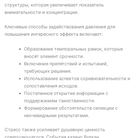
структуры, которая увеличивает показатель
внимательности и концентрации.
Ключевые способы задействования давления для
повышения интересного эффекта включают:
Образование темпоральных рамок, которые
вносят элемент срочности.
Включение препятствий и испытаний,
требующих решения.
Использование аспектов соревновательности и
сопоставления исходов.
Постепенное открытие информации с
поддержанием таинственности.
Формирование обстоятельств селекции с
неочевидными результатами.
Стресс также усиливает душевную ценность
совершающегося. События казино Вулкан,