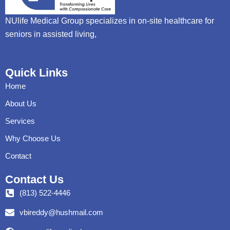
NUlife Medical Group specializes in on-site healthcare for
seniors in assisted living,
Quick Links
Home
About Us
Services
Why Choose Us
Contact
Contact Us
(813) 522-4446
vbireddy@hushmail.com