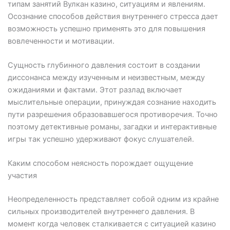
типам занятий Вулкан казино, ситуациям и явлениям.
Осознание способов действия внутреннего стресса дает
возможность успешно применять это для повышения
вовлеченности и мотивации.
Сущность глубинного давления состоит в создании
диссонанса между изученным и неизвестным, между
ожиданиями и фактами. Этот разлад включает
мыслительные операции, принуждая сознание находить
пути разрешения образовавшегося противоречия. Точно
поэтому детективные романы, загадки и интерактивные
игры так успешно удерживают фокус слушателей.
Каким способом неясность порождает ощущение
участия
Неопределенность представляет собой одним из крайне
сильных производителей внутреннего давления. В
момент когда человек сталкивается с ситуацией казино