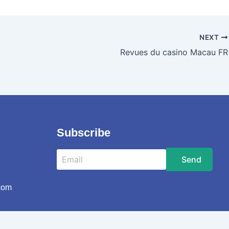
NEXT
Revues du casino Macau FR
Subscribe
Send
com