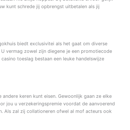
kunt schrede jij opbrengst uitbetalen als jij
khuis biedt exclusivitei als het gaat om diverse
en. U vermag zowel zijn diegene je een promotiecode
s casino toeslag bestaan een leuke handelswijze
e andere keren kunt eisen. Gewoonlijk gaan ze elke
oor jou u verzekeringspremie voordat de aanvoerend
 Als zal zij collationeren ofwel al mof acteurs ook