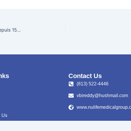
CasinoWinner : L’expertise d’un joueur de casino en ligne depuis 15 ans
nks
Contact Us
(813) 522-4446
vbireddy@hushmail.com
www.nulifemedicalgroup.
 Us