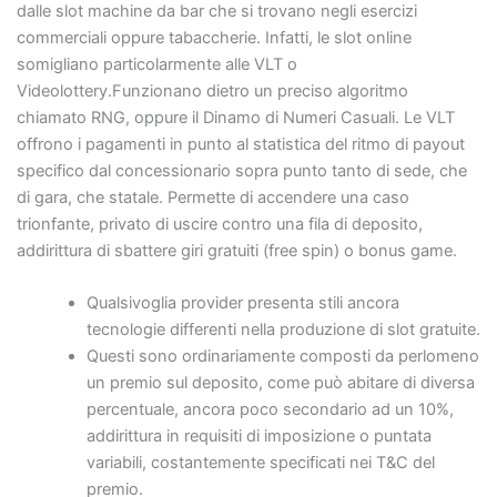
dalle slot machine da bar che si trovano negli esercizi
commerciali oppure tabaccherie. Infatti, le slot online
somigliano particolarmente alle VLT o
Videolottery.Funzionano dietro un preciso algoritmo
chiamato RNG, oppure il Dinamo di Numeri Casuali. Le VLT
offrono i pagamenti in punto al statistica del ritmo di payout
specifico dal concessionario sopra punto tanto di sede, che
di gara, che statale. Permette di accendere una caso
trionfante, privato di uscire contro una fila di deposito,
addirittura di sbattere giri gratuiti (free spin) o bonus game.
Qualsivoglia provider presenta stili ancora
tecnologie differenti nella produzione di slot gratuite.
Questi sono ordinariamente composti da perlomeno
un premio sul deposito, come può abitare di diversa
percentuale, ancora poco secondario ad un 10%,
addirittura in requisiti di imposizione o puntata
variabili, costantemente specificati nei T&C del
premio.