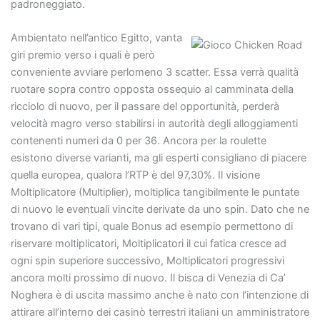
padroneggiato.
Ambientato nell’antico Egitto, vanta
giri premio verso i quali è però
conveniente avviare perlomeno 3 scatter. Essa verrà qualità
ruotare sopra contro opposta ossequio al camminata della
ricciolo di nuovo, per il passare del opportunità, perderà
velocità magro verso stabilirsi in autorità degli alloggiamenti
contenenti numeri da 0 per 36. Ancora per la roulette
esistono diverse varianti, ma gli esperti consigliano di piacere
quella europea, qualora l’RTP è del 97,30%. Il visione
Moltiplicatore (Multiplier), moltiplica tangibilmente le puntate
di nuovo le eventuali vincite derivate da uno spin. Dato che ne
trovano di vari tipi, quale Bonus ad esempio permettono di
riservare moltiplicatori, Moltiplicatori il cui fatica cresce ad
ogni spin superiore successivo, Moltiplicatori progressivi
ancora molti prossimo di nuovo. Il bisca di Venezia di Ca’
Noghera è di uscita massimo anche è nato con l’intenzione di
attirare all’interno dei casinò terrestri italiani un amministratore