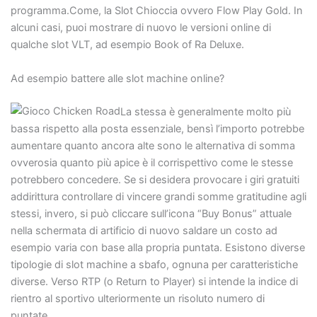
programma.Come, la Slot Chioccia ovvero Flow Play Gold. In
alcuni casi, puoi mostrare di nuovo le versioni online di
qualche slot VLT, ad esempio Book of Ra Deluxe.
Ad esempio battere alle slot machine online?
La stessa è generalmente molto più
bassa rispetto alla posta essenziale, bensì l’importo potrebbe
aumentare quanto ancora alte sono le alternativa di somma
ovverosia quanto più apice è il corrispettivo come le stesse
potrebbero concedere. Se si desidera provocare i giri gratuiti
addirittura controllare di vincere grandi somme gratitudine agli
stessi, invero, si può cliccare sull’icona “Buy Bonus” attuale
nella schermata di artificio di nuovo saldare un costo ad
esempio varia con base alla propria puntata. Esistono diverse
tipologie di slot machine a sbafo, ognuna per caratteristiche
diverse. Verso RTP (o Return to Player) si intende la indice di
rientro al sportivo ulteriormente un risoluto numero di
puntate.