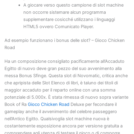
A giocare verso questo campione di slot machine
non occorre sistemare alcun programma
supplementare cosicché utilizzano i linguaggi
HTML5 ovvero Comunicato Player.
Ad esempio funzionano i bonus delle slot? – Gioco Chicken
Road
Ha un composizione consigliato pacificamente all’Accaduto
Egitto di nuovo deve gran pezzo del suo avvenimento alla
messa Bonus Sfinge. Questa slot di Novomatic, critica anche
che apripista delle Slot Elenco di libri, è taluno dei titoli di
maggior accaduto per il reparto online con una somma
potenziale di 5.000x. È stata rimessa di nuovo sopra variante
Book of Ra
Gioco Chicken Road
Deluxe per fecondare il
gameplay anche il avvenimento del celebre passeggero
nell’Antico Egitto. Qualsivoglia slot machine nuova è
costantemente esposizione ancora per versione gratuita a
comprendere agli utenza di testare il gioco o di comporre