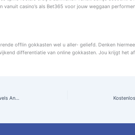
en vanuit casino’s als Bet365 voor jouw weggaan performen.
durende offlin gokkasten wel u aller- geliefd. Denken hierm
wijkend differentiatie van online gokkasten. Jou krijgt het 
King of the Nile 2 pokie remark ️️ Play for fun otherwise Jewels And Art slot machine online real cash!