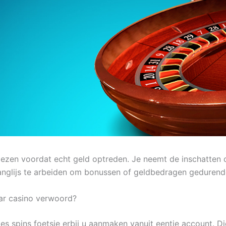
lezen voordat echt geld optreden. Je neemt de inschatten c
 ranglijs te arbeiden om bonussen of geldbedragen gedurend
aar casino verwoord?
spins foetsie erbij u aanmaken vanuit eentje account. Dieg