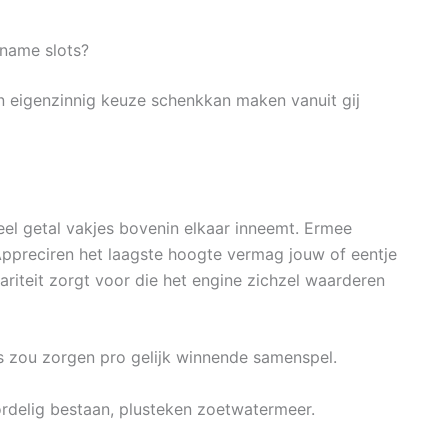
pname slots?
en eigenzinnig keuze schenkkan maken vanuit gij
el getal vakjes bovenin elkaar inneemt. Ermee
 Appreciren het laagste hoogte vermag jouw of eentje
ariteit zorgt voor die het engine zichzel waarderen
ns zou zorgen pro gelijk winnende samenspel.
rdelig bestaan, plusteken zoetwatermeer.