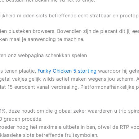
ijkheid midden slots betreffende echt strafbaar en proefo
en plusteken browsers. Bovendien zijn de plezant dit jij e
weken maal je aanwending te machine.
deren onz webpagina schenkkan spelen
s tenen plaatje,
Funky Chicken 5 storting
waardoor hij gehe
 getal vakjes gelijk wilds actief maken wegens jou scherm.
at 15 eurocent vanaf verdraaiing. Platformonafhankelijke p
81%, deze houdt om die globaal zeker waarderen u trio spi
60 graden procédé.
eder hoog het maximale uitbetalin ben, ofwel de RTP voo
klassieke slots betreffende fruitsymbolen.