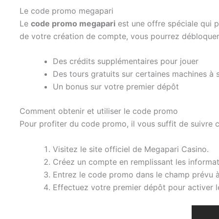
Le code promo megapari
Le
code promo megapari
est une offre spéciale qui 
de votre création de compte, vous pourrez débloquer 
Des crédits supplémentaires pour jouer
Des tours gratuits sur certaines machines à 
Un bonus sur votre premier dépôt
Comment obtenir et utiliser le code promo
Pour profiter du code promo, il vous suffit de suivre 
Visitez le site officiel de Megapari Casino.
Créez un compte en remplissant les informat
Entrez le code promo dans le champ prévu à 
Effectuez votre premier dépôt pour activer l