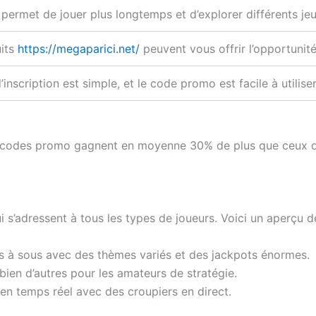
permet de jouer plus longtemps et d’explorer différents jeu
uits
https://megaparici.net/
peuvent vous offrir l’opportunit
inscription est simple, et le code promo est facile à utiliser
s codes promo gagnent en moyenne 30% de plus que ceux qui
 s’adressent à tous les types de joueurs. Voici un aperçu de
s à sous avec des thèmes variés et des jackpots énormes.
 bien d’autres pour les amateurs de stratégie.
 en temps réel avec des croupiers en direct.