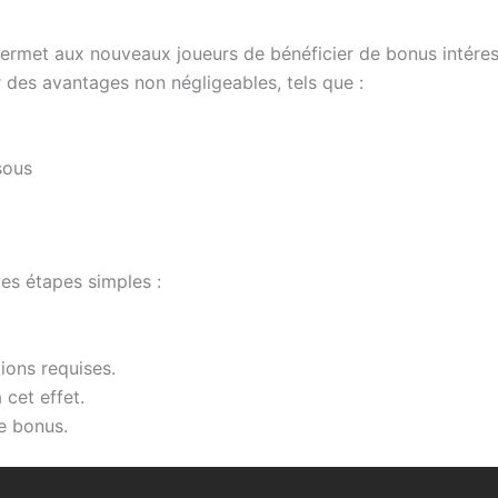
permet aux nouveaux joueurs de bénéficier de bonus intéressa
des avantages non négligeables, tels que :
sous
ces étapes simples :
ions requises.
cet effet.
e bonus.