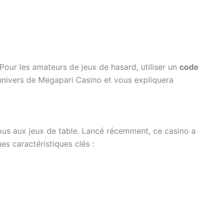
 Pour les amateurs de jeux de hasard, utiliser un
code
’univers de Megapari Casino et vous expliquera
ous aux jeux de table. Lancé récemment, ce casino a
es caractéristiques clés :