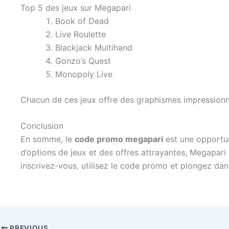
Top 5 des jeux sur Megapari
Book of Dead
Live Roulette
Blackjack Multihand
Gonzo’s Quest
Monopoly Live
Chacun de ces jeux offre des graphismes impressionn
Conclusion
En somme, le
code promo megapari
est une opportuni
d’options de jeux et des offres attrayantes, Megapar
inscrivez-vous, utilisez le code promo et plongez dan
PREVIOUS