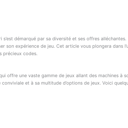
i s’est démarqué par sa diversité et ses offres alléchantes.
er son expérience de jeu. Cet article vous plongera dans l
s précieux codes.
qui offre une vaste gamme de jeux allant des machines à s
onviviale et à sa multitude d’options de jeux. Voici quelqu