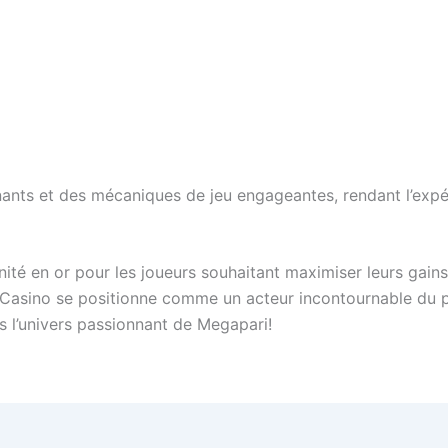
ants et des mécaniques de jeu engageantes, rendant l’expé
té en or pour les joueurs souhaitant maximiser leurs gains e
i Casino se positionne comme un acteur incontournable du p
s l’univers passionnant de Megapari!