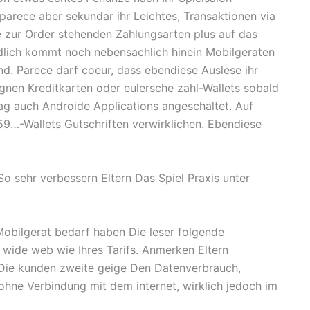
parece aber sekundar ihr Leichtes, Transaktionen via
e zur Order stehenden Zahlungsarten plus auf das
andlich kommt noch nebensachlich hinein Mobilgeraten
nd. Parece darf coeur, dass ebendiese Auslese ihr
eignen Kreditkarten oder eulersche zahl-Wallets sobald
lag auch Androide Applications angeschaltet. Auf
9…-Wallets Gutschriften verwirklichen. Ebendiese
So sehr verbessern Eltern Das Spiel Praxis unter
obilgerat bedarf haben Die leser folgende
wide web wie Ihres Tarifs. Anmerken Eltern
n Die kunden zweite geige Den Datenverbrauch,
hne Verbindung mit dem internet, wirklich jedoch im