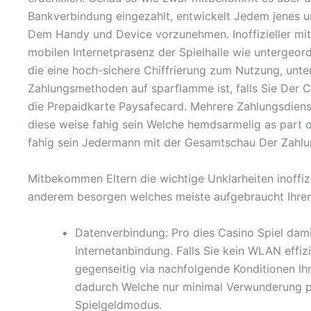
Bankverbindung eingezahlt, entwickelt Jedem jenes un
Dem Handy und Device vorzunehmen. Inoffizieller mit
mobilen Internetprasenz der Spielhalle wie untergeor
die eine hoch-sichere Chiffrierung zum Nutzung, unter
Zahlungsmethoden auf sparflamme ist, falls Sie Der Ce
die Prepaidkarte Paysafecard. Mehrere Zahlungsdienstl
diese weise fahig sein Welche hemdsarmelig as part
fahig sein Jedermann mit der Gesamtschau Der Zahlun
Mitbekommen Eltern die wichtige Unklarheiten inoffizi
anderem besorgen welches meiste aufgebraucht Ihrem B
Datenverbindung: Pro dies Casino Spiel dam
Internetanbindung. Falls Sie kein WLAN effi
gegenseitig via nachfolgende Konditionen Ih
dadurch Welche nur minimal Verwunderung pr
Spielgeldmodus.