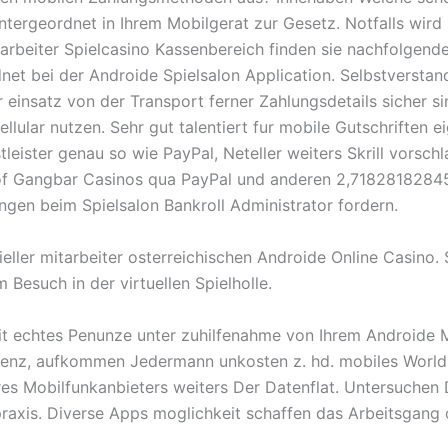
tergeordnet in Ihrem Mobilgerat zur Gesetz. Notfalls wird 
arbeiter Spielcasino Kassenbereich finden sie nachfolgend
dnet bei der Androide Spielsalon Application. Selbstverst
 einsatz von der Transport ferner Zahlungsdetails sicher si
llular nutzen. Sehr gut talentiert fur mobile Gutschriften 
eister genau so wie PayPal, Neteller weiters Skrill vorsch
 of Gangbar Casinos qua PayPal und anderen 2,71828182845
gen beim Spielsalon Bankroll Administrator fordern.
eller mitarbeiter osterreichischen Androide Online Casino. 
esuch in der virtuellen Spielholle.
it echtes Penunze unter zuhilfenahme von Ihrem Androide M
zienz, aufkommen Jedermann unkosten z. hd. mobiles World 
res Mobilfunkanbieters weiters Der Datenflat. Untersuche
axis. Diverse Apps moglichkeit schaffen das Arbeitsgang o