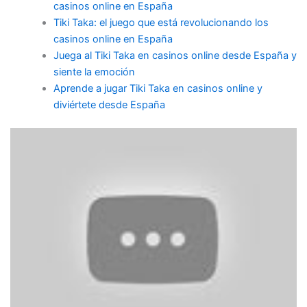
casinos online en España
Tiki Taka: el juego que está revolucionando los
casinos online en España
Juega al Tiki Taka en casinos online desde España y
siente la emoción
Aprende a jugar Tiki Taka en casinos online y
diviértete desde España