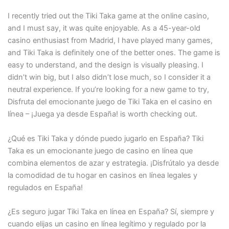
I recently tried out the Tiki Taka game at the online casino,
and I must say, it was quite enjoyable. As a 45-year-old
casino enthusiast from Madrid, I have played many games,
and Tiki Taka is definitely one of the better ones. The game is
easy to understand, and the design is visually pleasing. I
didn’t win big, but I also didn’t lose much, so I consider it a
neutral experience. If you’re looking for a new game to try,
Disfruta del emocionante juego de Tiki Taka en el casino en
línea – ¡Juega ya desde España! is worth checking out.
¿Qué es Tiki Taka y dónde puedo jugarlo en España? Tiki
Taka es un emocionante juego de casino en línea que
combina elementos de azar y estrategia. ¡Disfrútalo ya desde
la comodidad de tu hogar en casinos en línea legales y
regulados en España!
¿Es seguro jugar Tiki Taka en línea en España? Sí, siempre y
cuando elijas un casino en línea legítimo y regulado por la