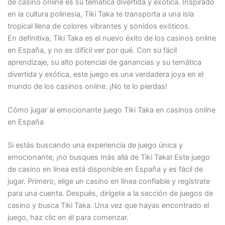
de casino online es su temática divertida y exótica. Inspirado
en la cultura polinesia, Tiki Taka te transporta a una isla
tropical llena de colores vibrantes y sonidos exóticos.
En definitiva, Tiki Taka es el nuevo éxito de los casinos online
en España, y no es difícil ver por qué. Con su fácil
aprendizaje, su alto potencial de ganancias y su temática
divertida y exótica, este juego es una verdadera joya en el
mundo de los casinos online. ¡No te lo pierdas!
Cómo jugar al emocionante juego Tiki Taka en casinos online
en España
Si estás buscando una experiencia de juego única y
emocionante, ¡no busques más allá de Tiki Taka! Este juego
de casino en línea está disponible en España y es fácil de
jugar. Primero, elige un casino en línea confiable y regístrate
para una cuenta. Después, dirígete a la sección de juegos de
casino y busca Tiki Taka. Una vez que hayas encontrado el
juego, haz clic en él para comenzar.