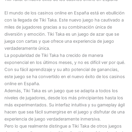
El mundo de los casinos online en España está en ebullición
con la llegada de Tiki Taka. Este nuevo juego ha cautivado a
miles de jugadores gracias a su combinación única de
diversión y emoción. Tiki Taka es un juego de azar que se
juega con cartas y que ofrece una experiencia de juego
verdaderamente única.
La popularidad de Tiki Taka ha crecido de manera
exponencial en los últimos meses, y no es difícil ver por qué.
Con su fácil aprendizaje y su alto potencial de ganancias,
este juego se ha convertido en el nuevo éxito de los casinos
online en España.
Además, Tiki Taka es un juego que se adapta a todos los
niveles de jugadores, desde los más principiantes hasta los
más experimentados. Su interfaz intuitiva y su gameplay ágil
hacen que sea fácil sumergirse en el juego y disfrutar de una
experiencia de juego verdaderamente inmersiva.
Pero lo que realmente distingue a Tiki Taka de otros juegos