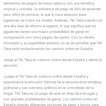
elementos de juegos de mesa clásicos con una temática
tropical y colorida. La mecánica de juego es fácil de aprender
pero difícil de dominar, lo que lo hace atractivo para
jugadores de todos los niveles. Además, Tiki Taka cuenta con
una alta tasa de retorno al jugador, lo que significa que los
jugadores tienen una mayor probabilidad de ganar en
comparación con otros juegos de casino. Con su diseño
innovador y su jugabilidad adictiva, no es de extrañar que Tiki
Taka esté revolucionando los casinos online en España.
Juega al Tiki Taka en casinos online desde España y siente la
emoción
¡Juega al Tiki Taka en casinos online desde España y
experimenta la emoción! Disfruta de la emocionante temática
polinesia y sus coloridos gráficos en la comodidad de tu
hogar. Tiki Taka es un juego de azar en línea fácil de jugar y
con grandes posibilidades de ganar. Los casinos online en
España ofrecen diferentes opciones de juego y bonos para