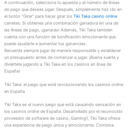
A continuación, selecciona tu apuesta y el número de líneas
de pago que deseas jugar. Después, simplemente haz clic en
el botón “Girar” para hacer girar los
Tiki Taka casino online
carretes. Si obtienes una combinación ganadora en una de
las líneas de pago, ¡ganarás! Además, Tiki Taka también
cuenta con una función de bonificación emocionante que
puede ayudarte a aumentar tus ganancias.
Recuerda siempre jugar de manera responsable y establecer
un presupuesto antes de comenzar a jugar. ¡Buena suerte y
diviértete jugando a Tiki Taka en los casinos en línea de
España!
Tiki Taka: el juego que está revolucionando los casinos online
en España
Tiki Taka es el nuevo juego que está causando sensación en
los casinos online de España. Desarrollado por el reconocido
proveedor de software de casino, Gaming1, Tiki Taka ofrece
una experiencia de juego única y emocionante. Combina