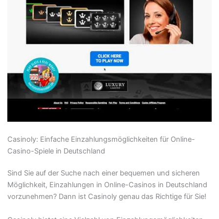
Casinoly: Einfache Einzahlungsmöglichkeiten für Online-
Casino-Spiele in Deutschland
Sind Sie auf der Suche nach einer bequemen und sicheren
Möglichkeit, Einzahlungen in Online-Casinos in Deutschland
vorzunehmen? Dann ist Casinoly genau das Richtige für Sie!