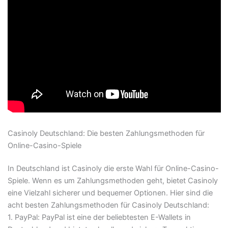
Casinoly Deutschland: Die besten Zahlungsmethoden für
Online-Casino-Spiele
In Deutschland ist Casinoly die erste Wahl für Online-Casino-
Spiele. Wenn es um Zahlungsmethoden geht, bietet Casinoly
eine Vielzahl sicherer und bequemer Optionen. Hier sind die
acht besten Zahlungsmethoden für Casinoly Deutschland:
1. PayPal: PayPal ist eine der beliebtesten E-Wallets in