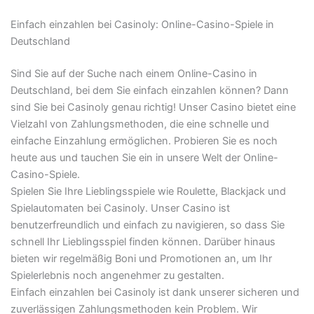
Einfach einzahlen bei Casinoly: Online-Casino-Spiele in
Deutschland
Sind Sie auf der Suche nach einem Online-Casino in
Deutschland, bei dem Sie einfach einzahlen können? Dann
sind Sie bei Casinoly genau richtig! Unser Casino bietet eine
Vielzahl von Zahlungsmethoden, die eine schnelle und
einfache Einzahlung ermöglichen. Probieren Sie es noch
heute aus und tauchen Sie ein in unsere Welt der Online-
Casino-Spiele.
Spielen Sie Ihre Lieblingsspiele wie Roulette, Blackjack und
Spielautomaten bei Casinoly. Unser Casino ist
benutzerfreundlich und einfach zu navigieren, so dass Sie
schnell Ihr Lieblingsspiel finden können. Darüber hinaus
bieten wir regelmäßig Boni und Promotionen an, um Ihr
Spielerlebnis noch angenehmer zu gestalten.
Einfach einzahlen bei Casinoly ist dank unserer sicheren und
zuverlässigen Zahlungsmethoden kein Problem. Wir