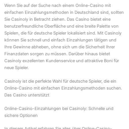
Wenn Sie auf der Suche nach einem Online-Casino mit
einfachen Einzahlungsmethoden in Deutschland sind, sollten
Sie Casinoly in Betracht ziehen. Das Casino bietet eine
benutzerfreundliche Oberfläche und eine breite Palette von
Spielen, die für deutsche Spieler lokalisiert sind. Mit Casinoly
können Sie schnell und einfach Einzahlungen tätigen und
Ihre Gewinne abheben, ohne sich um die Sicherheit Ihrer
Finanzdaten sorgen zu müssen. Darüber hinaus bietet
Casinoly exzellenten Kundenservice und attraktive Boni für
neue Spieler.
Casinoly ist die perfekte Wahl für deutsche Spieler, die ein
Online-Casino mit einfachen Einzahlungsmethoden suchen.
Das Casino unterstützt
Online-Casino-Einzahlungen bei Casinoly: Schnelle und
sichere Optionen
In diesem Artikel erfahren Sie alles über Online-Casino-