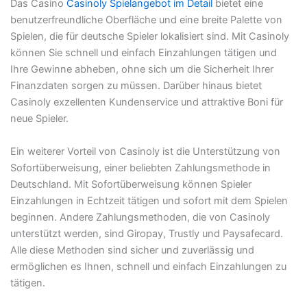
Das Casino
Casinoly Spielangebot im Detail
bietet eine
benutzerfreundliche Oberfläche und eine breite Palette von
Spielen, die für deutsche Spieler lokalisiert sind. Mit Casinoly
können Sie schnell und einfach Einzahlungen tätigen und
Ihre Gewinne abheben, ohne sich um die Sicherheit Ihrer
Finanzdaten sorgen zu müssen. Darüber hinaus bietet
Casinoly exzellenten Kundenservice und attraktive Boni für
neue Spieler.
Ein weiterer Vorteil von Casinoly ist die Unterstützung von
Sofortüberweisung, einer beliebten Zahlungsmethode in
Deutschland. Mit Sofortüberweisung können Spieler
Einzahlungen in Echtzeit tätigen und sofort mit dem Spielen
beginnen. Andere Zahlungsmethoden, die von Casinoly
unterstützt werden, sind Giropay, Trustly und Paysafecard.
Alle diese Methoden sind sicher und zuverlässig und
ermöglichen es Ihnen, schnell und einfach Einzahlungen zu
tätigen.