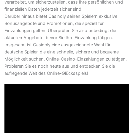
verarbeitet, um sicherzustellen, dass Ihre persönlichen und
finanziellen Daten jederzeit sicher sind.
Darüber hinaus bietet Casinoly seinen Spielern exklusive
Bonusangebote und Promotionen, die speziell für
Einzahlungen gelten. Überprüfen Sie also unbedingt die
aktuellen Angebote, bevor Sie Ihre Einzahlung tätigen.
Insgesamt ist Casinoly eine ausgezeichnete Wahl für
deutsche Spieler, die eine schnelle, sichere und bequeme
Möglichkeit suchen, Online-Casino-Einzahlungen zu tätigen.
Probieren Sie es noch heute aus und entdecken Sie die
aufregende Welt des Online-Glücksspiels!