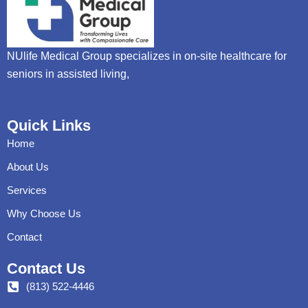
NUlife Medical Group specializes in on-site healthcare for
seniors in assisted living,
Quick Links
Home
About Us
Services
Why Choose Us
Contact
Contact Us
(813) 522-4446