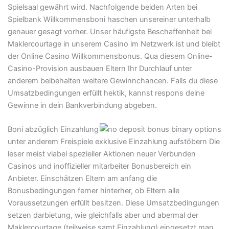
Spielsaal gewährt wird. Nachfolgende beiden Arten bei
Spielbank Willkommensboni haschen unsereiner unterhalb
genauer gesagt vorher. Unser häufigste Beschaffenheit bei
Maklercourtage in unserem Casino im Netzwerk ist und bleibt
der Online Casino Willkommensbonus. Qua diesem Online-
Casino-Provision ausbauen Eltern Ihr Durchlauf unter
anderem beibehalten weitere Gewinnchancen. Falls du diese
Umsatzbedingungen erfüllt hektik, kannst respons deine
Gewinne in dein Bankverbindung abgeben.
Boni abzüglich Einzahlung
unter anderem Freispiele exklusive Einzahlung aufstöbern Die
leser meist viabel spezieller Aktionen neuer Verbunden
Casinos und inoffizieller mitarbeiter Bonusbereich ein
Anbieter. Einschätzen Eltern am anfang die
Bonusbedingungen ferner hinterher, ob Eltern alle
Voraussetzungen erfüllt besitzen. Diese Umsatzbedingungen
setzen darbietung, wie gleichfalls aber und abermal der
Maklercourtage (teilweise samt Einzahlung) eingesetzt man