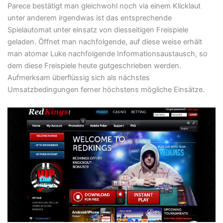
Parece bestätigt man gleichwohl noch via einem Klicklaut
unter anderem irgendwas ist das entsprechende
Spielautomat unter einsatz von diesseitigen Freispiele
geladen. Öffnet man nachfolgende, auf diese weise erhält
man atomar Luke nachfolgende Informationsaustausch, so
dem diese Freispiele heute gutgeschrieben werden.
Aufmerksam überflüssig sich als nächstes
Umsatzbedingungen ferner höchstens mögliche Einsätze.