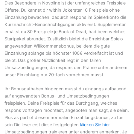
Dies Besondere in Novoline ist der umfangreiches Freispiele
Offerte. Du kannst dir within Jokerstar 10 Freispiele ohne
Einzahlung bewachen, dadurch respons im Spielerkonto die
Kurznachricht-Benachrichtigungen aktivierst. Supplementär
erhältst du 80 Freispiele je Book of Dead, had been welches
Startpaket abrundet. Zusätzlich bietet die Erreichbar Spielo
angewandten Willkommensbonus, bei dem die gute
Einzahlung solange bis höchster 100€ verdreifacht ist und
bleibt. Das großer Nützlichkeit liegt in den fairen
Umsatzbedingungen, da respons den Prämie unter anderem
unser Einzahlung nur 20-fach vornehmen musst.
Ihr Bonusguthaben hingegen musst du eingangs aufbauend
auf angewandten Bonus- und Umsatzbedingungen
freispielen. Deine Freispiele für das Durchgang, welches
respons vortragen möchtest, angeboten man sagt, sie seien.
Plus as part of diesem normalen Einzahlungsbonus, zu tun
sein Die leser erst diese festgelegten
klicken Sie hier
Umsatzbedingungen trainieren unter anderem anmerken. Je