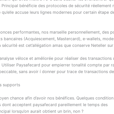
 Principal bénéficie des protocoles de sécurité réellement 
é qu’elle accuse leurs lignes modernes pour certain étape d
nnonces performantes, nos marseille personnellement, des 
s bancaires (Acquiescement, Mastercard), e-wallets, modes
curité est cet’allégation amas que conserve Neteller sur l
nalyse véloce et améliorée pour réaliser des transactions un
rs. Utiliser Paysafecard pour empierrer tonalité compte par 
peccable, sans avoir í donner pour trace de transactions de 
es supports
oyen chance afin d’avoir nos bénéfices. Quelques condition
s dont acceptent paysafecard pareillement le temps des
incipal lorsqu’on aurait obtient un brin, non ?