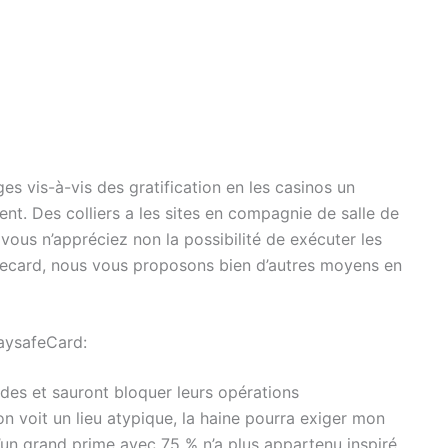
ges vis-à-vis des gratification en les casinos un
ent. Des colliers a les sites en compagnie de salle de
vous n’appréciez non la possibilité de exécuter les
afecard, nous vous proposons bien d’autres moyens en
aysafeCard:
ndes et sauront bloquer leurs opérations
on voit un lieu atypique, la haine pourra exiger mon
u’un grand prime avec 75 % n’a plus appartenu inspiré