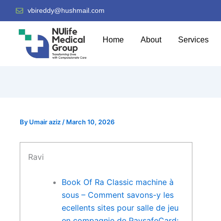
vbireddy@hushmail.com
Home
About
Services
By
Umair aziz
/
March 10, 2026
Ravi
Book Of Ra Classic machine à
sous – Comment savons-y les
ecellents sites pour salle de jeu
en compagnie de PaysafeCard: