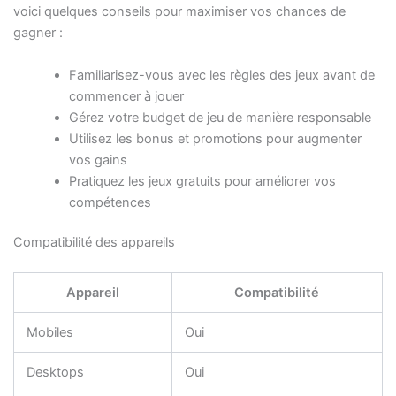
voici quelques conseils pour maximiser vos chances de
gagner :
Familiarisez-vous avec les règles des jeux avant de
commencer à jouer
Gérez votre budget de jeu de manière responsable
Utilisez les bonus et promotions pour augmenter
vos gains
Pratiquez les jeux gratuits pour améliorer vos
compétences
Compatibilité des appareils
Appareil
Compatibilité
Mobiles
Oui
Desktops
Oui